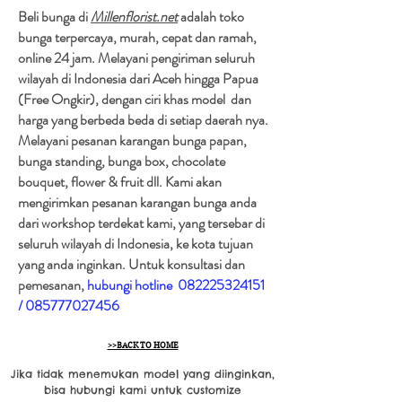
Beli bunga di
Millenflorist.net
adalah toko
bunga terpercaya, murah, cepat dan ramah,
online 24 jam. Melayani pengiriman seluruh
wilayah di Indonesia dari Aceh hingga Papua
(Free Ongkir), dengan ciri khas model dan
harga yang berbeda beda di setiap daerah nya.
Melayani pesanan karangan bunga papan,
bunga standing, bunga box, chocolate
bouquet, flower & fruit dll. Kami akan
mengirimkan pesanan karangan bunga anda
dari workshop terdekat kami, yang tersebar di
seluruh wilayah di Indonesia, ke kota tujuan
yang anda inginkan. Untuk konsultasi dan
pemesanan,
hubungi hotline
082225324151
/
085777027456
>>BACK TO HOME
Jika tidak menemukan model yang diinginkan,
bisa hubungi kami untuk customize