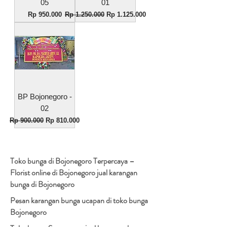
05
01
Harga
Harga Reguler
Harga Promosi
Rp 950.000
Rp 1.250.000
Rp 1.125.000
BP Bojonegoro -
02
Harga Reguler
Harga Promosi
Rp 900.000
Rp 810.000
Toko bunga di Bojonegoro Terpercaya –
Florist online di Bojonegoro jual karangan
bunga di Bojonegoro
Pesan karangan bunga ucapan di toko bunga
Bojonegoro