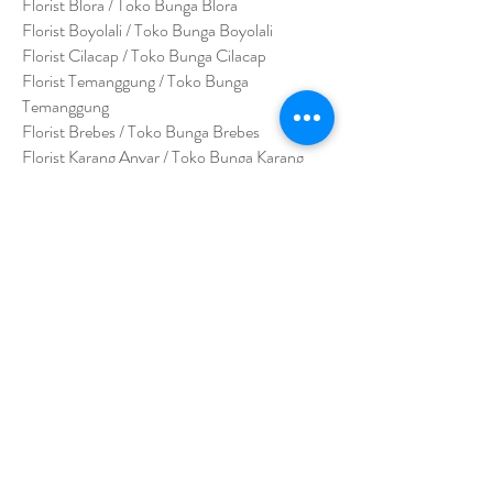
Florist Blora / Toko Bunga Blora
Florist Boyolali / Toko Bunga Boyolali
Florist Cilacap / Toko Bunga Cilacap
Florist Temanggung / Toko Bunga
Temanggung
Florist Brebes / Toko Bunga Brebes
Florist Karang Anyar / Toko Bunga Karang
Anyar
Florist Kebumen / Toko Bunga Kebumen
Florist Kulon Progo / Toko Bunga Kulon
Progo
Florist Magelang / Toko Bunga Magelang
Florist Kudus / Toko Bunga Kudus
Florist Pati / Toko Bunga Pati
Florist Pekalongan / Toko Bunga Pekalongan
Florist Pemalang / Toko Bunga Pemalang
Florist Purwekorto / Toko Bunga Purwokerto
Florist Rembang / Toko Bunga Rembang
Florist Salatiga / Toko Bunga Salatiga
Florist Semarang / Toko Bunga Semarang