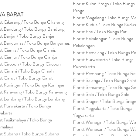
Florist Kulon Progo / Toko Bunga
Progo
WA BARAT
Florist Magelang / Toko Bunga M
ist Cikarang
/ Toko Bung
a Cikarang
Florist Kudus / Toko Bunga Kudus
ist Bandung / Toko Bunga Bandung
Florist Pati / Toko Bunga Pati
ist Banjar / Toko Bunga Banjar
Florist Pekalongan / Toko Bunga
ist Banyumas / Toko Bunga Banyumas
Pekalongan
ist Ciamis / Toko Bunga Ciamis
Florist Pemalang / Toko Bunga P
ist Cianjur / Toko Bunga Cianjur
Florist Purwekorto / Toko Bunga
ist Cirebon / Toko Bunga Cirebon
Purwokerto
ist Cimahi / Toko Buga Cimahi
Florist Rembang / Toko Bunga R
ist Garut / Toko Bunga Garut
Florist Salatiga / Toko Bunga Sala
ist Kuningan / Toko Bunga Kuningan
Florist Semarang / Toko Bunga S
ist Karawang / Toko Bunga Karawang
Florist Solo / Toko Bunga Solo
ist Lembang / Toko Bunga Lembang
Florist Sragen / Toko Bunga Srag
ist Purwakarta / Toko Bunga
Florist Yogyakarta / Toko Bunga
akarta
Yogyakarta
ist Tasikmalaya / Toko Bunga
Florist Wonogiri / Toko Bunga Wo
kmalaya
Florist Wonosari / Toko Bunga W
ist Subang / Toko Bunga Subang