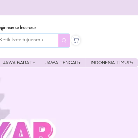
giriman se Indonesia
JAWA BARAT+
JAWA TENGAH+
INDONESIA TIMUR+