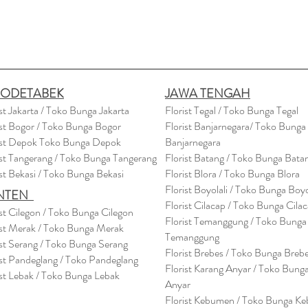
BODETABEK
JAWA TENGAH
ist Jakarta / Toko Bunga Jakarta
Florist Tegal / Toko Bunga Tegal
ist Bogor / Toko Bunga Bogor
Florist Banjarnegara/ Toko Bunga
ist Depok Toko Bunga Depok
Banjarnegara
ist Tangerang / Toko Bunga Tangerang
Florist Batang / Toko Bunga Bata
ist Bekasi / Toko Bunga Bekasi
Florist Blora / Toko Bunga Blora
Florist Boyolali / Toko Bunga Boyo
NTEN
Florist Cilacap / Toko Bunga Cila
ist Cilegon / Toko Bunga Cilegon
Florist Temanggung / Toko Bunga
ist Merak / Toko Bunga Merak
Temanggung
ist Serang / Toko Bunga Serang
Florist Brebes / Toko Bunga Breb
ist Pandeglang / Toko Pandegla
ng
Florist Karang Anyar / Toko Bung
ist Lebak / Toko Bunga Lebak
Anyar
Florist Kebumen / Toko Bunga K