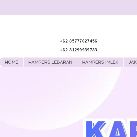
+62 85777027456
+62 81299939783
HOME
HAMPERS LEBARAN
HAMPERS IMLEK
JA