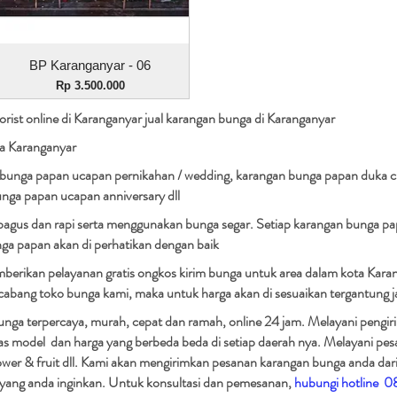
Tampilan Cepat
BP Karanganyar - 06
Harga
Rp 3.500.000
rist online di Karanganyar jual karangan bunga di Karanganyar
a Karanganyar
bunga papan ucapan pernikahan / wedding, karangan bunga papan duka ci
unga papan ucapan anniversary dll
bagus dan rapi serta menggunakan bunga segar. Setiap karangan bunga pap
unga papan akan di perhatikan dengan baik
mberikan pelayanan gratis ongkos kirim bunga untuk area dalam kota Kara
n cabang toko bunga kami, maka untuk harga akan di sesuaikan tergantung j
nga terpercaya, murah, cepat dan ramah, online 24 jam. Melayani pengiri
has model dan harga yang berbeda beda di setiap daerah nya. Melayani p
ower & fruit dll. Kami akan mengirimkan pesanan karangan bunga anda dari
an yang anda inginkan. Untuk konsultasi dan pemesanan,
hubungi hotline