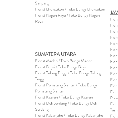
Simpang
Florist Lhoksukon / Toko Bunga Lhoksukon
JA
Florist Nagan Raya / Toko Bunga Nagan
Flor
Raya
Flor
Flor
Flor
Flor
Flor
SUMATERA UTARA
Flor
Florist Medan / Toko Bunga Medan
Flor
Florist Binjai / Toko Bunga Binjai
Flor
Florist Tebing Tinggi / Toko Bunga Tebing
Flor
Tinggi
Flor
Florist Pematang Siantar / Toko Bunga
Flor
Pematang Siantar
Flor
Florist Kisaran / Toko Bunga Kisaran
Purw
Florist Deli Serdang / Toko Bunga Deli
Flor
Serdang
Tasi
Florist Kabanjahe / Toko Bunga Kabanjahe
Flor