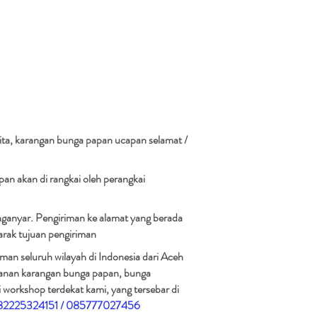
ta, karangan bunga papan ucapan selamat /
an akan di rangkai oleh perangkai
nganyar. Pengiriman ke alamat yang berada
arak tujuan pengiriman​
man seluruh wilayah di Indonesia dari Aceh
esanan karangan bunga papan, bunga
 workshop terdekat kami, yang tersebar di
 082225324151 / 085777027456