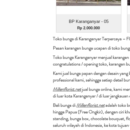
Tampilan Cepat
BP Karanganyar - 05
Harga
Rp 2.000.000
Toko bunga di Karanganyar Terpercaya – Flo
Pesan karangan bunga ucapan di toko bung
Toko bunga Karanganyar menjual karangan 
congratulations / opening toko, karangan b
Kami jual bunga papan dengan desain yang 
professional kami, sehingga setiap detail b
Millenflorist.net
jual bunga online, kami me
di luar kota Karanganyar / di luar jangkaua
Beli bunga di
Millenflorist.net
adalah toko bu
hingga Papua (Free Ongkir), dengan ciri k
standing, bunga box, chocolate bouquet, fl
seluruh wilayah di Indonesia, ke kota tuju