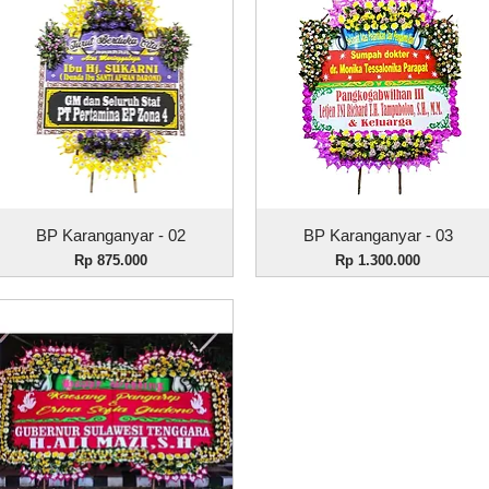
Tampilan Cepat
Tampilan Cepat
BP Karanganyar - 02
BP Karanganyar - 03
Harga
Harga
Rp 875.000
Rp 1.300.000