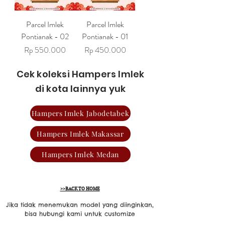
Parcel Imlek
Parcel Imlek
Pontianak - 02
Pontianak - 01
Harga
Harga
Rp 550.000
Rp 450.000
Cek koleksi Hampers Imlek
di kota lainnya yuk
Hampers Imlek Jabodetabek
Hampers Imlek Makassar
Hampers Imlek Medan
>>BACK TO HOME
Jika tidak menemukan model yang diinginkan,
bisa hubungi kami untuk customize