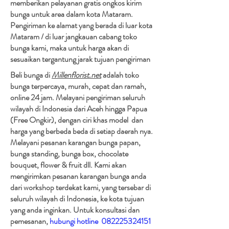
memberikan pelayanan gratis ongkos kirim
bunga untuk area dalam kota Mataram.
Pengiriman ke alamat yang berada di luar kota
Mataram / di luar jangkauan cabang toko
bunga kami, maka untuk harga akan di
sesuaikan tergantung jarak tujuan pengiriman​
Beli bunga di
Millenflorist.net
adalah toko
bunga terpercaya, murah, cepat dan ramah,
online 24 jam. Melayani pengiriman seluruh
wilayah di Indonesia dari Aceh hingga Papua
(Free Ongkir), dengan ciri khas model dan
harga yang berbeda beda di setiap daerah nya.
Melayani pesanan karangan bunga papan,
bunga standing, bunga box, chocolate
bouquet, flower & fruit dll. Kami akan
mengirimkan pesanan karangan bunga anda
dari workshop terdekat kami, yang tersebar di
seluruh wilayah di Indonesia, ke kota tujuan
yang anda inginkan. Untuk konsultasi dan
pemesanan,
hubungi hotline
082225324151