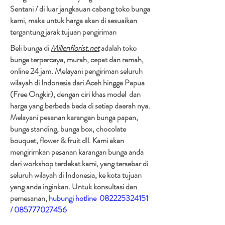
Sentani / di luar jangkauan cabang toko bunga
kami, maka untuk harga akan di sesuaikan
tergantung jarak tujuan pengiriman​
Beli bunga di
Millenflorist.net
adalah toko
bunga terpercaya, murah, cepat dan ramah,
online 24 jam. Melayani pengiriman seluruh
wilayah di Indonesia dari Aceh hingga Papua
(Free Ongkir), dengan ciri khas model dan
harga yang berbeda beda di setiap daerah nya.
Melayani pesanan karangan bunga papan,
bunga standing, bunga box, chocolate
bouquet, flower & fruit dll. Kami akan
mengirimkan pesanan karangan bunga anda
dari workshop terdekat kami, yang tersebar di
seluruh wilayah di Indonesia, ke kota tujuan
yang anda inginkan. Untuk konsultasi dan
pemesanan,
hubungi hotline
082225324151
/
085777027456