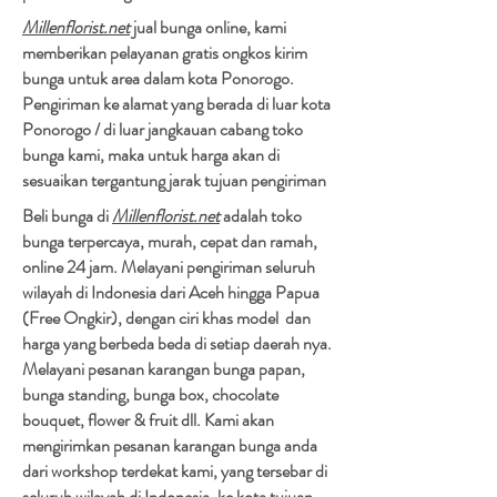
Millenflorist.net
jual bunga online, kami
memberikan pelayanan gratis ongkos kirim
bunga untuk area dalam kota Ponorogo.
Pengiriman ke alamat yang berada di luar kota
Ponorogo / di luar jangkauan cabang toko
bunga kami, maka untuk harga akan di
sesuaikan tergantung jarak tujuan pengiriman​
Beli bunga di
Millenflorist.net
adalah toko
bunga terpercaya, murah, cepat dan ramah,
online 24 jam. Melayani pengiriman seluruh
wilayah di Indonesia dari Aceh hingga Papua
(Free Ongkir), dengan ciri khas model dan
harga yang berbeda beda di setiap daerah nya.
Melayani pesanan karangan bunga papan,
bunga standing, bunga box, chocolate
bouquet, flower & fruit dll. Kami akan
mengirimkan pesanan karangan bunga anda
dari workshop terdekat kami, yang tersebar di
seluruh wilayah di Indonesia, ke kota tujuan