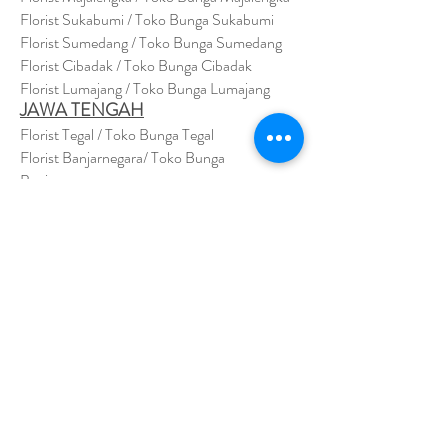
Florist Sukabumi / Toko Bunga Sukabumi
Florist Sumedang / Toko Bunga Sumedang
Florist Cibadak / Toko Bunga Cibadak
Florist Lumajang / Toko Bunga Lumajang
JAWA TENGAH
Florist Tegal / Toko Bunga Tegal
Florist Banjarnegara/ Toko Bunga
Banjarnegara
Florist Batang / Toko Bunga Batang
Florist Blora / Toko Bunga Blora
Florist Boyolali / Toko Bunga Boyolali
Florist Cilacap / Toko Bunga Cilacap
Florist Temanggung / Toko Bunga
Temanggung
Florist Brebes / Toko Bunga Brebes
Florist Karang Anyar / Toko Bunga Karang
Anyar
Florist Kebumen / Toko Bunga Kebumen
Florist Kulon Progo / Toko Bunga Kulon