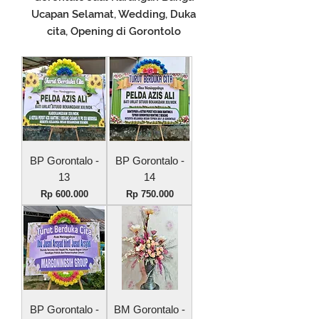
Ucapan Selamat, Wedding, Duka
cita, Opening di Gorontolo
BP Gorontalo -
BP Gorontalo -
13
14
Harga
Harga
Rp 600.000
Rp 750.000
BP Gorontalo -
BM Gorontalo -