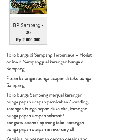
BP Sampang -
06
Harga
Rp 2.000.000
Toko bunga di Sampang Terpercaya – Florist
online di Sampang jual karangan bunga di
Sampang
Pesan karangan bunga ucapan di toko bunga
Sampang
Toko bunga Sampang menjual karangan
bunga papan ucapan pernikahan / wedding,
karangan bunga papan duka cita, karangan
bunga papan ucapan selamat /
congratulations / opening toko, karangan
bunga papan ucapan anniversary dll
Kami jual bunga papan dengan desain yang