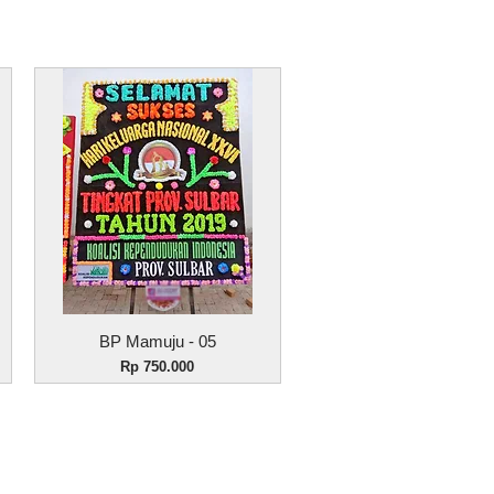
Tampilan Cepat
BP Mamuju - 05
Harga
Rp 750.000