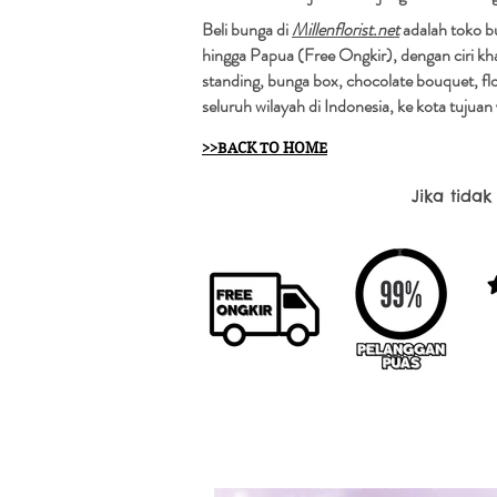
Beli bunga di
Millenflorist.net
adalah toko bu
hingga Papua (Free Ongkir), dengan ciri k
standing, bunga box, chocolate bouquet, fl
seluruh wilayah di Indonesia, ke kota tuju
>>BACK TO HOME
Jika tida