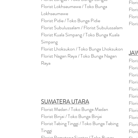
Flor
Florist Lokhseumawe / Toko Bunga
Flor
Lokhseumawe
Flor
Flor
i
st Pidie / Toko Bunga Pidie
Flor
Florist Subulussalam / Florist Subulussalam
Florist Kuala Simpang / Toko Bunga Kuala
Simpang
Florist Lhoksukon / Toko Bunga Lhoksukon
JA
Florist Nagan Raya / Toko Bunga Nagan
Flor
Raya
Flor
Flor
Flor
Flor
Flor
SUMATERA UTARA
Flor
Florist Medan / Toko Bunga Medan
Flor
Florist Binjai / Toko Bunga Binjai
Flor
Florist Tebing Tinggi / Toko Bunga Tebing
Flor
Tinggi
Flor
Florist Pematang Siantar / Toko Bunga