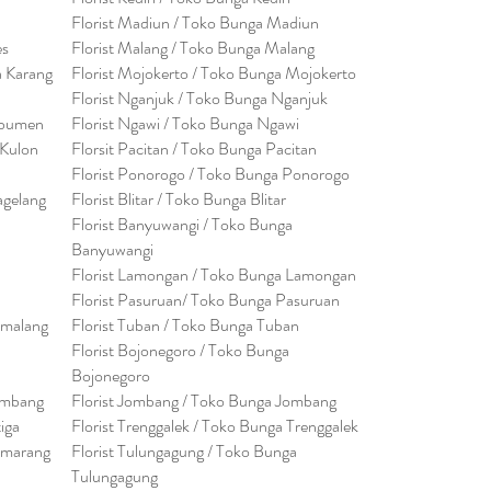
Florist Madiun / Toko Bunga Madiun
es
Florist Malang / Toko Bunga Malang
a Karang
Florist Mojokerto / Toko Bunga Mojokerto
Florist Nganjuk / Toko Bunga Nganjuk
ebumen
Florist Ngawi /
Toko Bunga Ngawi
 Kulon
Florsit Pacitan / Toko Bunga Pacitan
Florist Ponorogo / Toko Bunga Ponorogo
agelang
Florist Blitar / Toko Bunga Blitar
Florist Banyuwangi / Toko Bunga
Banyuwan
g
i
Florist Lamongan / Toko Bunga Lamongan
Florist Pasuruan/ Toko Bunga Pasuruan
emalang
Florist Tuban / Toko Bunga Tuban
Florist Bojonegoro / Toko Bunga
Bojonegoro
embang
Florist Jombang / Toko Bunga Jombang
tiga
Florist Trenggalek / Toko Bunga Trenggalek
emarang
Florist Tulungagung / Toko Bunga
Tulungagung