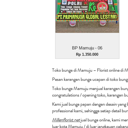
Tampilan Cepat
BP Mamuju - 06
Harga
Rp 1.350.000
Toko bunga di Mamuju – Florist online di 
Pesan karangan bunga ucapan di toko bun
Toko bunga Mamuju menjual karangan bunga
congratulations / opening toko, karangan b
Kami jual bunga papan dengan desain yang b
professional kami, sehingga setiap detail b
Millenflorist.net
jual bunga online, kami me
luar kota Mamuju / di luar jangkauan caban