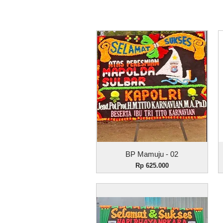
Tampilan Cepat
BP Mamuju - 02
Harga
Rp 625.000