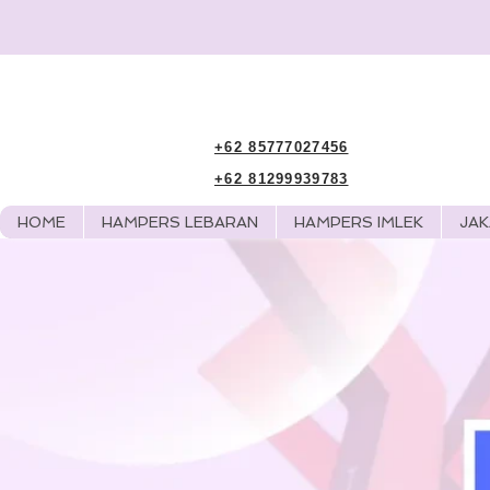
+62 85777027456
+62 81299939783
HOME
HAMPERS LEBARAN
HAMPERS IMLEK
JA