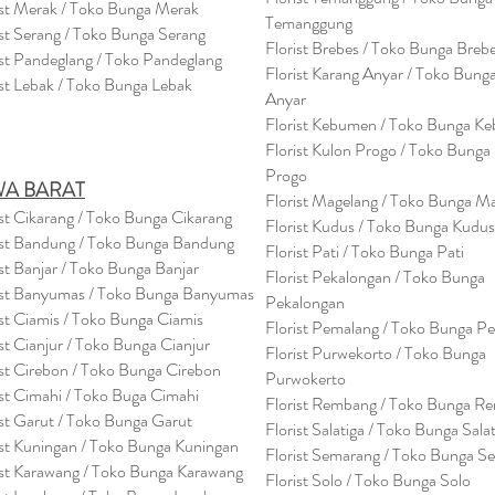
ist Merak / Toko Bunga Merak
Temanggung
ist Serang / Toko Bunga Serang
Florist Brebes / Toko Bunga Breb
ist Pandeglang / Toko Pandegla
ng
Florist Karang Anyar / Toko Bung
ist Lebak / Toko Bunga Lebak
Anyar
Florist Kebumen / Toko Bunga K
Florist Kulon Progo / Toko Bunga
Progo
WA BARAT
Florist Magelang / Toko Bunga M
ist Cikarang
/ Toko Bung
a Cikarang
Florist Kudus / Toko Bunga Kudus
ist Bandung / Toko Bunga Bandung
Florist Pati / Toko Bunga Pati
ist Banjar / Toko Bunga Banjar
Florist Pekalongan / Toko Bunga
ist Banyumas / Toko Bunga Banyumas
Pekalongan
ist Ciamis / Toko Bunga Ciamis
Florist Pemalang / Toko Bunga P
ist Cianjur / Toko Bunga Cianjur
Florist Purwekorto / Toko Bunga
ist Cirebon / Toko Bunga Cirebon
Purwokerto
ist Cimahi / Toko Buga Cimahi
Florist Rembang / Toko Bunga R
ist Garut / Toko Bunga Garut
Florist Salatiga / Toko Bunga Sala
ist Kuningan / Toko Bunga Kuningan
Florist Semarang / Toko Bunga S
ist Karawang / Toko Bunga Karawang
Florist Solo / Toko Bunga Solo