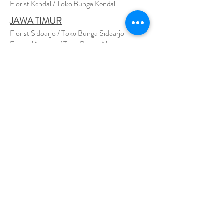
Florist Kendal / Toko Bunga Kendal
JAWA TIMUR
Florist Sidoarjo / Toko Bunga Sidoarjo
Florist Magetan / Toko Bunga Magetan
Florist Situbondo / Toko Bunga Situbondo
Florist Surabaya / Toko Bunga Surabaya
Florist Gresik / Toko Bunga Gresik
Florist
Bangk
alan / Toko Bunga Bangkalan
Florist Jember / Toko Bunga Jember
Florist Kediri / Toko Bunga Kediri
Florist Madiun / Toko Bunga Madiun
Florist Malang / Toko Bunga Malang
Florist Mojokerto / Toko Bunga Mojokerto
Florist Nganjuk / Toko Bunga Nganjuk
Florist Ngawi /
Toko Bunga Ngawi
Florsit Pacitan / Toko Bunga Pacitan
Florist Ponorogo / Toko Bunga Ponorogo
Florist Blitar / Toko Bunga Blitar
Florist Banyuwangi / Toko Bunga Banyuwan
g
i