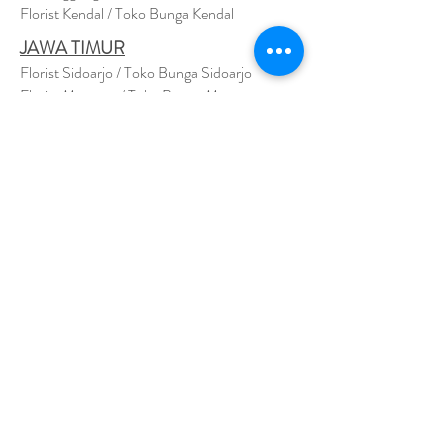
Florist Kendal / Toko Bunga Kendal
JAWA TIMUR
Florist Sidoarjo / Toko Bunga Sidoarjo
Florist Magetan / Toko Bunga Magetan
Florist Situbondo / Toko Bunga Situbondo
Florist Surabaya / Toko Bunga Surabaya
Florist Gresik / Toko Bunga Gresik
Florist
Bangk
alan / Toko Bunga Bangkalan
Florist Jember / Toko Bunga Jember
Florist Kediri / Toko Bunga Kediri
Florist Madiun / Toko Bunga Madiun
Florist Malang / Toko Bunga Malang
Florist Mojokerto / Toko Bunga Mojokerto
Florist Nganjuk / Toko Bunga Nganjuk
Florist Ngawi /
Toko Bunga Ngawi
Florsit Pacitan / Toko Bunga Pacitan
Florist Ponorogo / Toko Bunga Ponorogo
Florist Blitar / Toko Bunga Blitar
Florist Banyuwangi / Toko Bunga Banyuwan
g
i