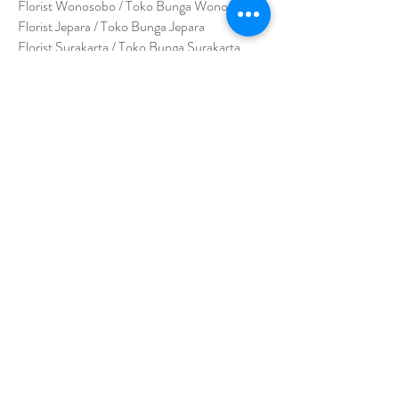
Florist Wonosobo / Toko Bunga Wonosobo
Florist Jepara / Toko Bunga Jepara
Florist Surakarta / Toko Bunga Surakarta
Florist Sukoharjo / Toko Bunga Sukoharjo
Florist Temanggung / Toko Bunga
Temanggung
Florist Kendal / Toko Bunga Kendal
JAWA TIMUR
Florist Sidoarjo / Toko Bunga Sidoarjo
Florist Magetan / Toko Bunga Magetan
Florist Situbondo / Toko Bunga Situbondo
Florist Surabaya / Toko Bunga Surabaya
Florist Gresik / Toko Bunga Gresik
Florist
Bangk
alan / Toko Bunga Bangkalan
Florist Jember / Toko Bunga Jember
Florist Kediri / Toko Bunga Kediri
Florist Madiun / Toko Bunga Madiun
Florist Malang / Toko Bunga Malang
Florist Mojokerto / Toko Bunga Mojokerto