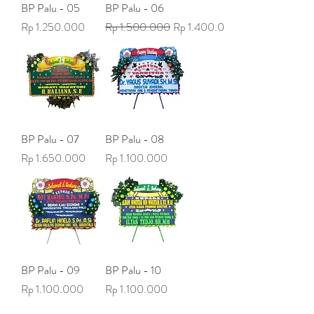
BP Palu - 05
BP Palu - 06
Harga
Harga Reguler
Harga Promosi
Rp 1.250.000
Rp 1.500.000
Rp 1.400.000
BP Palu - 07
BP Palu - 08
Harga
Harga
Rp 1.650.000
Rp 1.100.000
BP Palu - 09
BP Palu - 10
Harga
Harga
Rp 1.100.000
Rp 1.100.000