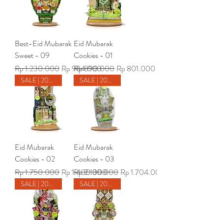
Best-Eid Mubarak
Eid Mubarak
Sweet - 09
Cookies - 01
Harga Reguler
Harga Promosi
Harga Reguler
Harga Promosi
Rp 1.230.000
Rp 984.000
Rp 890.000
Rp 801.000
SALE | 20% Off
SALE | 20% Off
Eid Mubarak
Eid Mubarak
Cookies - 02
Cookies - 03
Harga Reguler
Harga Promosi
Harga Reguler
Harga Promosi
Rp 1.750.000
Rp 1.400.000
Rp 2.130.000
Rp 1.704.000
SALE | 20% Off
SALE | 20% Off