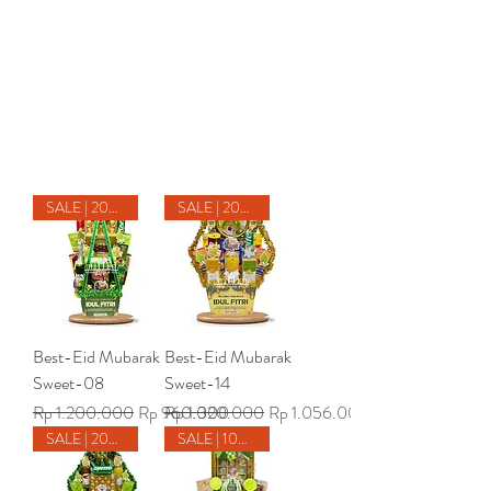
SALE | 20% Off
SALE | 20% Off
Best-Eid Mubarak
Best-Eid Mubarak
Sweet-08
Sweet-14
Harga Reguler
Harga Promosi
Harga Reguler
Harga Promosi
Rp 1.200.000
Rp 960.000
Rp 1.320.000
Rp 1.056.000
SALE | 20% Off
SALE | 10% off