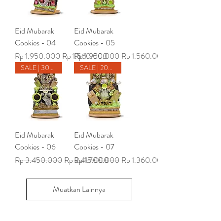
Eid Mubarak
Eid Mubarak
Cookies - 04
Cookies - 05
Harga Reguler
Harga Promosi
Harga Reguler
Harga Promosi
Rp 1.950.000
Rp 1.560.000
Rp 1.950.000
Rp 1.560.000
SALE | 30% off
SALE | 20% Off
Eid Mubarak
Eid Mubarak
Cookies - 06
Cookies - 07
Harga Reguler
Harga Promosi
Harga Reguler
Harga Promosi
Rp 3.450.000
Rp 2.415.000
Rp 1.700.000
Rp 1.360.000
Muatkan Lainnya