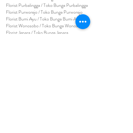
Florist Purbalingga / Toko Bunga Purbalingga
Florist Purworejo / Toko Bunga Purworejo
Florist Bumi Ayu / Toko Bunga Bumi Ayu
Florist Wonosobo / Toko Bunga Wonosobo
Florist Jepara / Toko Bunga Jepara
Florist Surakarta / Toko Bunga Surakarta
Florist Sukoharjo / Toko Bunga Sukoharjo
Florist Temanggung / Toko Bunga
Temanggung
Florist Kendal / Toko Bunga Kendal
JAWA TIMUR
Florist Sidoarjo / Toko Bunga Sidoarjo
Florist Magetan / Toko Bunga Magetan
Florist Situbondo / Toko Bunga Situbondo
Florist Surabaya / Toko Bunga Surabaya
Florist Gresik / Toko Bunga Gresik
Florist
Bangk
alan / Toko Bunga Bangkalan
Florist Jember / Toko Bunga Jember
Florist Kediri / Toko Bunga Kediri