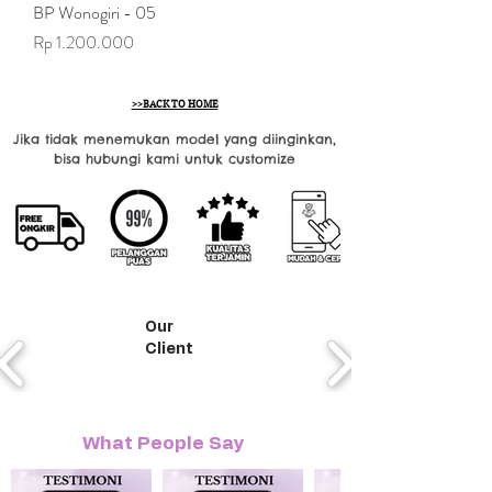
BP Wonogiri - 05
Harga
Rp 1.200.000
>>BACK TO HOME
Jika tidak menemukan model yang diinginkan,
bisa hubungi kami untuk customize
Our
Client
What People Say