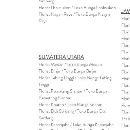
Simpang
Florist Lhoksukon / Toko Bunga Lhoksukon
JA
Florist Nagan Raya / Toko Bunga Nagan
Flor
Raya
Flor
Flor
Flor
Flor
Flor
SUMATERA UTARA
Flor
Florist Medan / Toko Bunga Medan
Flor
Florist Binjai / Toko Bunga Binjai
Flor
Florist Tebing Tinggi / Toko Bunga Tebing
Flor
Tinggi
Flor
Florist Pematang Siantar / Toko Bunga
Flor
Pematang Siantar
Flor
Florist Kisaran / Toko Bunga Kisaran
Purw
Florist Deli Serdang / Toko Bunga Deli
Flor
Serdang
Tasi
Florist Kabanjahe / Toko Bunga Kabanjahe
Flor