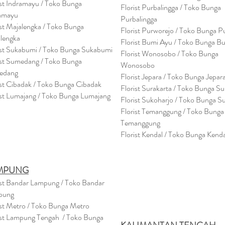
ist Indramayu / Toko Bunga
Florist Purbalingga / Toko Bunga
amayu
Purbalingga
ist Majalengka / Toko Bunga
Florist Purworejo / Toko Bunga P
lengka
Florist Bumi Ayu / Toko Bunga B
ist Sukabumi / Toko Bunga Sukabumi
Florist Wonosobo / Toko Bunga
ist Sumedang / Toko Bunga
Wonosobo
edang
Florist Jepara / Toko Bunga Jepar
ist Cibadak / Toko Bunga Cibadak
Florist Surakarta / Toko Bunga Su
ist Lumajang / Toko Bunga Lumajang
Florist Sukoharjo / Toko Bunga S
Florist Temanggung / Toko Bunga
Temanggung
Florist Kendal / Toko Bunga Kenda
MPUNG
ist Bandar Lampung / Toko Bandar
pung
ist Metro / Toko Bunga Metro
ist Lampung Tengah / Toko Bunga