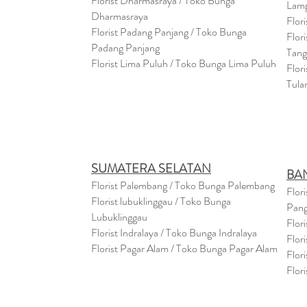
Florist Dharmasraya / Toko Bunga
Lam
Dharmasraya
Flor
Florist Padang Panjang / Toko Bunga
Flor
Padang Panjang
Tan
Florist Lima Puluh / Toko Bunga Lima Puluh
Flor
Tula
SUMATERA SELATAN
BA
Florist Palembang / Toko Bunga Palembang
Flor
Florist lubuklinggau / Toko Bunga
Pang
Lubuklinggau
Flor
Florist Indralaya / Toko Bunga Indralaya
Flor
Florist Pagar Alam / Toko Bunga Pagar Alam
Flor
Flor