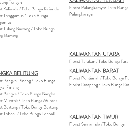
KALIMANTAN TENGAH
pung Tengah
Florist Palangkaraya/ Toko Bunga
ist Kalianda / Toko Bunga Kalianda
Palangkaraya
ist Tanggamus / Toko Bunga
ggamus
ist Tulang Bawang / Toko Bunga
ng Bawang
KALIMANTAN UTARA
Florist Tarakan / Toko Bunga Tar
KALIMANTAN BARAT
NGKA BELITUNG
Florist Pontianak / Toko Bunga P
ist Pangkal Pinang / Toko Bunga
Florist Ketapang / Toko Bunga Ke
kal Pinang
ist Bangka / Toko Bunga Bangka
ist Muntok / Toko Bunga Muntok
ist Belitung / Toko Bunga Belitung
ist Toboali / Toko Bunga Toboali
KALIMANTAN TIMUR
Florist Samarinda / Toko Bunga