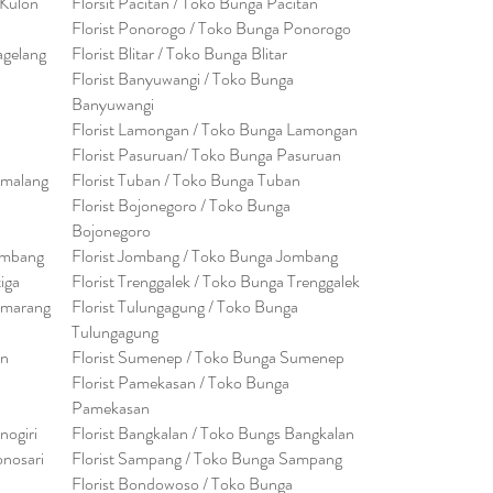
 Kulon
Florsit Pacitan / Toko Bunga Pacitan
Florist Ponorogo / Toko Bunga Ponorogo
agelang
Florist Blitar / Toko Bunga Blitar
Florist Banyuwangi / Toko Bunga
Banyuwan
g
i
Florist Lamongan / Toko Bunga Lamongan
Florist Pasuruan/ Toko Bunga Pasuruan
emalang
Florist Tuban / Toko Bunga Tuban
Florist Bojonegoro / Toko Bunga
Bojonegoro
embang
Florist Jombang / Toko Bunga Jombang
tiga
Florist Trenggalek / Toko Bunga Trenggalek
emarang
Florist Tulungagung / Toko Bunga
Tulungagung
en
Florist Sumenep / Toko Bunga Sumenep
Florist Pamekasan / Toko Bunga
Pamekasan
nogiri
Florist Bangkalan / Toko Bungs Bangkalan
onosari
Florist Sampang / Toko Bunga Sampang
Florist Bondowoso / Toko Bunga