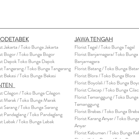
BODETABEK
JAWA TENGAH
ist Jakarta / Toko Bunga Jakarta
Florist Tegal / Toko Bunga Tegal
ist Bogor / Toko Bunga Bogor
Florist Banjarnegara/ Toko Bunga
ist Depok Toko Bunga Depok
Banjarnegara
ist Tangerang / Toko Bunga Tangerang
Florist Batang / Toko Bunga Bata
ist Bekasi / Toko Bunga Bekasi
Florist Blora / Toko Bunga Blora
Florist Boyolali / Toko Bunga Boyo
NTEN
Florist Cilacap / Toko Bunga Cila
ist Cilegon / Toko Bunga Cilegon
Florist Temanggung / Toko Bunga
ist Merak / Toko Bunga Merak
Temanggung
ist Serang / Toko Bunga Serang
Florist Brebes / Toko Bunga Breb
ist Pandeglang / Toko Pandegla
ng
Florist Karang Anyar / Toko Bung
ist Lebak / Toko Bunga Lebak
Anyar
Florist Kebumen / Toko Bunga K