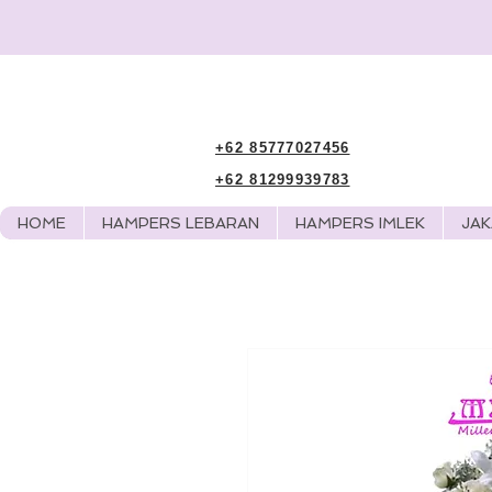
+62 85777027456
+62 81299939783
HOME
HAMPERS LEBARAN
HAMPERS IMLEK
JA