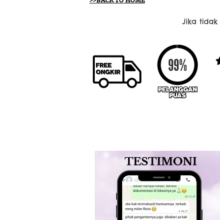
>>BACK TO HOME
Jika tida