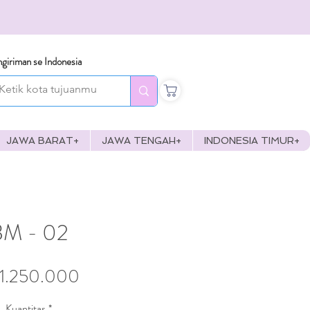
giriman se Indonesia
JAWA BARAT+
JAWA TENGAH+
INDONESIA TIMUR+
BM - 02
Harga
 1.250.000
Kuantitas
*