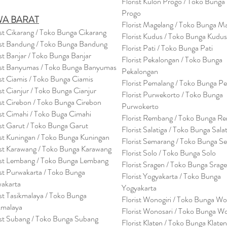
Florist Kulon Progo / Toko Bunga
Progo
WA BARAT
Florist Magelang / Toko Bunga M
ist Cikarang
/ Toko Bung
a Cikarang
Florist Kudus / Toko Bunga Kudus
ist Bandung / Toko Bunga Bandung
Florist Pati / Toko Bunga Pati
ist Banjar / Toko Bunga Banjar
Florist Pekalongan / Toko Bunga
ist Banyumas / Toko Bunga Banyumas
Pekalongan
ist Ciamis / Toko Bunga Ciamis
Florist Pemalang / Toko Bunga P
ist Cianjur / Toko Bunga Cianjur
Florist Purwekorto / Toko Bunga
ist Cirebon / Toko Bunga Cirebon
Purwokerto
ist Cimahi / Toko Buga Cimahi
Florist Rembang / Toko Bunga R
ist Garut / Toko Bunga Garut
Florist Salatiga / Toko Bunga Sala
ist Kuningan / Toko Bunga Kuningan
Florist Semarang / Toko Bunga S
ist Karawang / Toko Bunga Karawang
Florist Solo / Toko Bunga Solo
ist Lembang / Toko Bunga Lembang
Florist Sragen / Toko Bunga Srag
ist Purwakarta / Toko Bunga
Florist Yogyakarta / Toko Bunga
akarta
Yogyakarta
ist Tasikmalaya / Toko Bunga
Florist Wonogiri / Toko Bunga Wo
kmalaya
Florist Wonosari / Toko Bunga W
ist Subang / Toko Bunga Subang
Florist Klaten / Toko Bunga Klaten