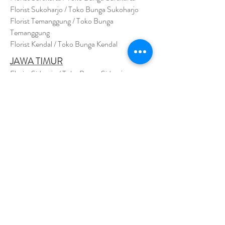
Florist Sukoharjo / Toko Bunga Sukoharjo
Florist Temanggung / Toko Bunga
Temanggung
Florist Kendal / Toko Bunga Kendal
JAWA TIMUR
Florist Sidoarjo / Toko Bunga Sidoarjo
Florist Magetan / Toko Bunga Magetan
Florist Situbondo / Toko Bunga Situbondo
Florist Surabaya / Toko Bunga Surabaya
Florist Gresik / Toko Bunga Gresik
Florist
Bangk
alan / Toko Bunga Bangkalan
Florist Jember / Toko Bunga Jember
Florist Kediri / Toko Bunga Kediri
Florist Madiun / Toko Bunga Madiun
Florist Malang / Toko Bunga Malang
Florist Mojokerto / Toko Bunga Mojokerto
Florist Nganjuk / Toko Bunga Nganjuk
Florist Ngawi /
Toko Bunga Ngawi
Florsit Pacitan / Toko Bunga Pacitan