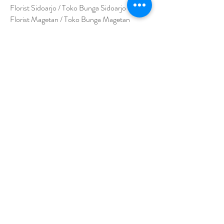
Florist Sidoarjo / Toko Bunga Sidoarjo
Florist Magetan / Toko Bunga Magetan
Florist Situbondo / Toko Bunga Situbondo
Florist Surabaya / Toko Bunga Surabaya
Florist Gresik / Toko Bunga Gresik
Florist
Bangk
alan / Toko Bunga Bangkalan
Florist Jember / Toko Bunga Jember
Florist Kediri / Toko Bunga Kediri
Florist Madiun / Toko Bunga Madiun
Florist Malang / Toko Bunga Malang
Florist Mojokerto / Toko Bunga Mojokerto
Florist Nganjuk / Toko Bunga Nganjuk
Florist Ngawi /
Toko Bunga Ngawi
Florsit Pacitan / Toko Bunga Pacitan
Florist Ponorogo / Toko Bunga Ponorogo
Florist Blitar / Toko Bunga Blitar
Florist Banyuwangi / Toko Bunga Banyuwan
g
i
Florist Lamongan / Toko Bunga Lamongan
Florist Pasuruan/ Toko Bunga Pasuruan