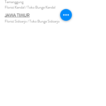
Temanggung
Florist Kendal / Toko Bunga Kendal
JAWA TIMUR
Florist Sidoarjo / Toko Bunga Sidoarjo
Florist Magetan / Toko Bunga Magetan
Florist Situbondo / Toko Bunga Situbondo
Florist Surabaya / Toko Bunga Surabaya
Florist Gresik / Toko Bunga Gresik
Florist
Bangk
alan / Toko Bunga Bangkalan
Florist Jember / Toko Bunga Jember
Florist Kediri / Toko Bunga Kediri
Florist Madiun / Toko Bunga Madiun
Florist Malang / Toko Bunga Malang
Florist Mojokerto / Toko Bunga Mojokerto
Florist Nganjuk / Toko Bunga Nganjuk
Florist Ngawi /
Toko Bunga Ngawi
Florsit Pacitan / Toko Bunga Pacitan
Florist Ponorogo / Toko Bunga Ponorogo
Florist Blitar / Toko Bunga Blitar