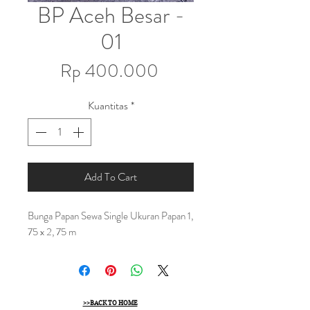
BP Aceh Besar -
01
Harga
Rp 400.000
Kuantitas
*
Add To Cart
Bunga Papan Sewa Single Ukuran Papan 1,
75 x 2, 75 m
>>BACK TO HOME