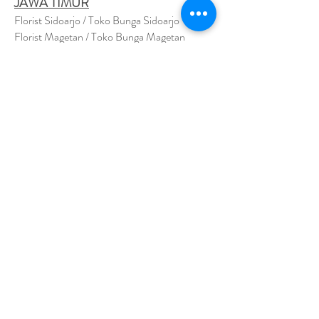
JAWA TIMUR
Florist Sidoarjo / Toko Bunga Sidoarjo
Florist Magetan / Toko Bunga Magetan
Florist Situbondo / Toko Bunga Situbondo
Florist Surabaya / Toko Bunga Surabaya
Florist Gresik / Toko Bunga Gresik
Florist
Bangk
alan / Toko Bunga Bangkalan
Florist Jember / Toko Bunga Jember
Florist Kediri / Toko Bunga Kediri
Florist Madiun / Toko Bunga Madiun
Florist Malang / Toko Bunga Malang
Florist Mojokerto / Toko Bunga Mojokerto
Florist Nganjuk / Toko Bunga Nganjuk
Florist Ngawi /
Toko Bunga Ngawi
Florsit Pacitan / Toko Bunga Pacitan
Florist Ponorogo / Toko Bunga Ponorogo
Florist Blitar / Toko Bunga Blitar
Florist Banyuwangi / Toko Bunga Banyuwan
g
i
Florist Lamongan / Toko Bunga Lamongan
Florist Pasuruan/ Toko Bunga Pasuruan