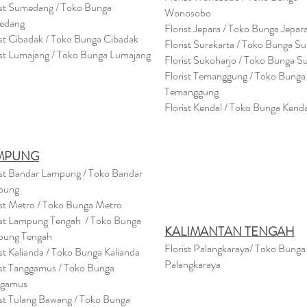
ist Sumedang / Toko Bunga
Wonosobo
edang
Florist Jepara / Toko Bunga Jepar
ist Cibadak / Toko Bunga Cibadak
Florist Surakarta / Toko Bunga Su
ist Lumajang / Toko Bunga Lumajang
Florist Sukoharjo / Toko Bunga S
Florist Temanggung / Toko Bunga
Temanggung
Florist Kendal / Toko Bunga Kenda
MPUNG
ist Bandar Lampung / Toko Bandar
pung
ist Metro / Toko Bunga Metro
ist Lampung Tengah / Toko Bunga
KALIMANTAN TENGAH
pung Tengah
Florist Palangkaraya/ Toko Bunga
ist Kalianda / Toko Bunga Kalianda
Palangkaraya
ist Tanggamus / Toko Bunga
ggamus
ist Tulang Bawang / Toko Bunga