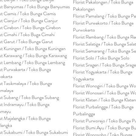
Florist Pekalongan / Toko Bunga
ist Banyumas / Toko Bunga Banyumas
Pekalongan
ist Ciamis / Toko Bunga Ciamis
Florist Pemalang / Toko Bunga P
ist Cianjur / Toko Bunga Cianjur
Florist Purwekorto / Toko Bunga
ist Cirebon / Toko Bunga Cirebon
Purwokerto
ist Cimahi / Toko Buga Cimahi
Florist Rembang / Toko Bunga R
ist Garut / Toko Bunga Garut
Florist Salatiga / Toko Bunga Sala
ist Kuningan / Toko Bunga Kuningan
Florist Semarang / Toko Bunga S
ist Karawang / Toko Bunga Karawang
Florist Solo / Toko Bunga Solo
ist Lembang / Toko Bunga Lembang
Florist Sragen / Toko Bunga Srag
ist Purwakarta / Toko Bunga
Florist Yogyakarta / Toko Bunga
akarta
Yogyakarta
ist Tasikmalaya / Toko Bunga
Florist Wonogiri / Toko Bunga Wo
kmalaya
Florist Wonosari / Toko Bunga W
ist Subang / Toko Bunga Subang
Florist Klaten / Toko Bunga Klaten
ist Indramayu / Toko Bunga
Florist Purbalingga / Toko Bunga
amayu
Purbalingga
ist Majalengka / Toko Bunga
Florist Purworejo / Toko Bunga P
lengka
Florist Bumi Ayu / Toko Bunga B
ist Sukabumi / Toko Bunga Sukabumi
Florist Wonosobo / Toko Bunga