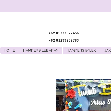
+62 85777027456
+62 81299939783
HOME
HAMPERS LEBARAN
HAMPERS IMLEK
JA