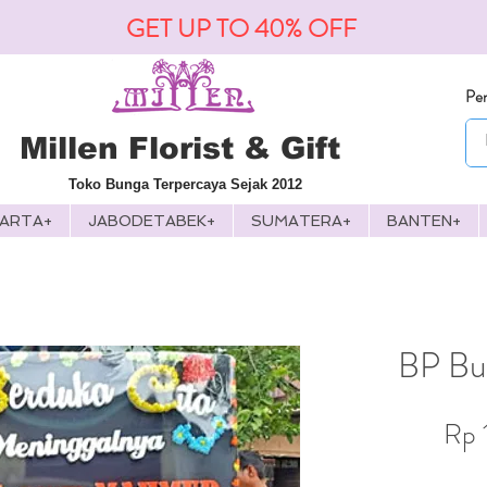
GET UP TO 40% OFF
Pen
Millen Florist & Gift
Toko Bunga Terpercaya Sejak 2012
KARTA+
JABODETABEK+
SUMATERA+
BANTEN+
BP Bu
Rp 