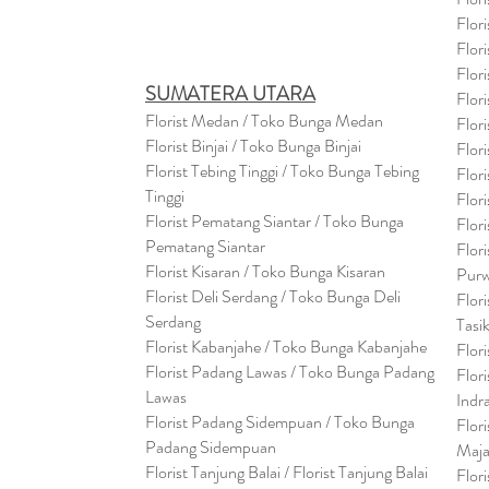
Flor
Flor
Flor
SUMATERA UTARA
Flor
Florist Medan / Toko Bunga Medan
Flor
Florist Binjai / Toko Bunga Binjai
Flor
Florist Tebing Tinggi / Toko Bunga Tebing
Flor
Tinggi
Flor
Florist Pematang Siantar / Toko Bunga
Flor
Pematang Siantar
Flor
Florist Kisaran / Toko Bunga Kisaran
Purw
Florist Deli Serdang / Toko Bunga Deli
Flor
Serdang
Tasi
Florist Kabanjahe / Toko Bunga Kabanjahe
Flor
Florist Padang Lawas / Toko Bunga Padang
Flor
Lawas
Indr
Florist Padang Sidempuan / Toko Bunga
Flor
Padang Sidempuan
Maja
Florist Tanjung Balai / Florist Tanjung Balai
Flor