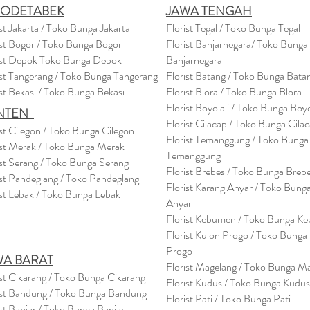
BODETABEK
JAWA TENGAH
ist Jakarta / Toko Bunga Jakarta
Florist Tegal / Toko Bunga Tegal
ist Bogor / Toko Bunga Bogor
Florist Banjarnegara/ Toko Bunga
ist Depok Toko Bunga Depok
Banjarnegara
ist Tangerang / Toko Bunga Tangerang
Florist Batang / Toko Bunga Bata
ist Bekasi / Toko Bunga Bekasi
Florist Blora / Toko Bunga Blora
Florist Boyolali / Toko Bunga Boyo
NTEN
Florist Cilacap / Toko Bunga Cila
ist Cilegon / Toko Bunga Cilegon
Florist Temanggung / Toko Bunga
ist Merak / Toko Bunga Merak
Temanggung
ist Serang / Toko Bunga Serang
Florist Brebes / Toko Bunga Breb
ist Pandeglang / Toko Pandegla
ng
Florist Karang Anyar / Toko Bung
ist Lebak / Toko Bunga Lebak
Anyar
Florist Kebumen / Toko Bunga K
Florist Kulon Progo / Toko Bunga
Progo
WA BARAT
Florist Magelang / Toko Bunga M
ist Cikarang
/ Toko Bung
a Cikarang
Florist Kudus / Toko Bunga Kudus
ist Bandung / Toko Bunga Bandung
Florist Pati / Toko Bunga Pati
ist Banjar / Toko Bunga Banjar