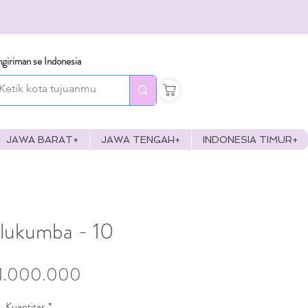
giriman se Indonesia
JAWA BARAT+
JAWA TENGAH+
INDONESIA TIMUR+
lukumba - 10
Harga
1.000.000
Kuantitas
*