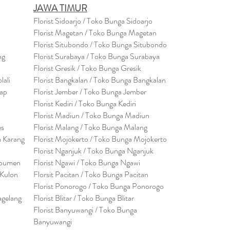
JAWA TIMUR
Florist Sidoarjo / Toko Bunga Sidoarjo
Florist Magetan / Toko Bunga Magetan
Florist Situbondo / Toko Bunga Situbondo
ng
Florist Surabaya / Toko Bunga Surabaya
Florist Gresik / Toko Bunga Gresik
lali
Florist
Bangk
alan / Toko Bunga Bangkalan
cap
Florist Jember / Toko Bunga Jember
Florist Kediri / Toko Bunga Kediri
Florist Madiun / Toko Bunga Madiun
es
Florist Malang / Toko Bunga Malang
a Karang
Florist Mojokerto / Toko Bunga Mojokerto
Florist Nganjuk / Toko Bunga Nganjuk
ebumen
Florist Ngawi /
Toko Bunga Ngawi
 Kulon
Florsit Pacitan / Toko Bunga Pacitan
Florist Ponorogo / Toko Bunga Ponorogo
agelang
Florist Blitar / Toko Bunga Blitar
Florist Banyuwangi / Toko Bunga
Banyuwan
g
i