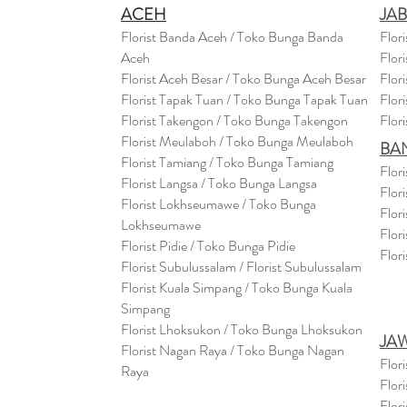
ACEH
JA
Florist Banda Aceh / Toko Bunga Banda
Flor
Aceh
Flor
Florist Aceh Besar / Toko Bunga Aceh Besar
Flor
Florist Tapak Tuan / Toko Bunga Tapak Tuan
Flor
Florist Takengon / Toko Bunga Takengon
Flor
Florist Meulaboh / Toko Bunga Meulaboh
BA
Florist Tamiang / Toko Bunga Tamiang
Flor
Florist Langsa / Toko Bunga Langsa
Flor
Florist Lokhseumawe / Toko Bunga
Flor
Lokhseumawe
Flor
Flor
i
st Pidie / Toko Bunga Pidie
Flor
Florist Subulussalam / Florist Subulussalam
Florist Kuala Simpang / Toko Bunga Kuala
Simpang
Florist Lhoksukon / Toko Bunga Lhoksukon
JA
Florist Nagan Raya / Toko Bunga Nagan
Flor
Raya
Flor
Flor