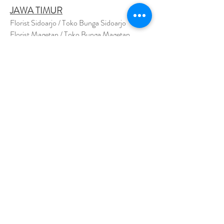
JAWA TIMUR
Florist Sidoarjo / Toko Bunga Sidoarjo
Florist Magetan / Toko Bunga Magetan
Florist Situbondo / Toko Bunga Situbondo
Florist Surabaya / Toko Bunga Surabaya
Florist Gresik / Toko Bunga Gresik
Florist
Bangk
alan / Toko Bunga Bangkalan
Florist Jember / Toko Bunga Jember
Florist Kediri / Toko Bunga Kediri
Florist Madiun / Toko Bunga Madiun
Florist Malang / Toko Bunga Malang
Florist Mojokerto / Toko Bunga Mojokerto
Florist Nganjuk / Toko Bunga Nganjuk
Florist Ngawi /
Toko Bunga Ngawi
Florsit Pacitan / Toko Bunga Pacitan
Florist Ponorogo / Toko Bunga Ponorogo
Florist Blitar / Toko Bunga Blitar
Florist Banyuwangi / Toko Bunga Banyuwan
g
i
Florist Lamongan / Toko Bunga Lamongan