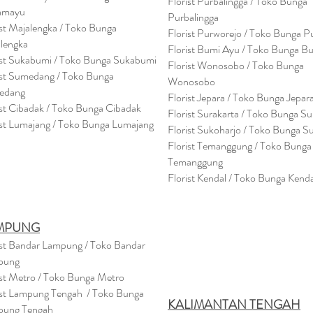
Florist Purbalingga / Toko Bunga
amayu
Purbalingga
ist Majalengka / Toko Bunga
Florist Purworejo / Toko Bunga P
lengka
Florist Bumi Ayu / Toko Bunga B
ist Sukabumi / Toko Bunga Sukabumi
Florist Wonosobo / Toko Bunga
ist Sumedang / Toko Bunga
Wonosobo
edang
Florist Jepara / Toko Bunga Jepar
ist Cibadak / Toko Bunga Cibadak
Florist Surakarta / Toko Bunga Su
ist Lumajang / Toko Bunga Lumajang
Florist Sukoharjo / Toko Bunga S
Florist Temanggung / Toko Bunga
Temanggung
Florist Kendal / Toko Bunga Kenda
MPUNG
ist Bandar Lampung / Toko Bandar
pung
ist Metro / Toko Bunga Metro
ist Lampung Tengah / Toko Bunga
KALIMANTAN TENGAH
pung Tengah