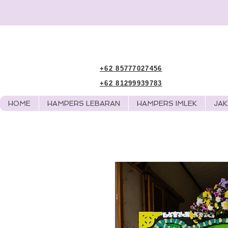
+62 85777027456
+62 81299939783
HOME
HAMPERS LEBARAN
HAMPERS IMLEK
JA