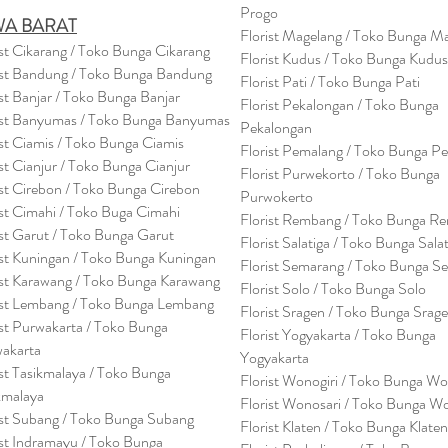
Progo
WA BARAT
Florist Magelang / Toko Bunga M
ist Cikarang
/ Toko Bung
a Cikarang
Florist Kudus / Toko Bunga Kudus
ist Bandung / Toko Bunga Bandung
Florist Pati / Toko Bunga Pati
ist Banjar / Toko Bunga Banjar
Florist Pekalongan / Toko Bunga
ist Banyumas / Toko Bunga Banyumas
Pekalongan
ist Ciamis / Toko Bunga Ciamis
Florist Pemalang / Toko Bunga P
ist Cianjur / Toko Bunga Cianjur
Florist Purwekorto / Toko Bunga
ist Cirebon / Toko Bunga Cirebon
Purwokerto
ist Cimahi / Toko Buga Cimahi
Florist Rembang / Toko Bunga R
ist Garut / Toko Bunga Garut
Florist Salatiga / Toko Bunga Sala
ist Kuningan / Toko Bunga Kuningan
Florist Semarang / Toko Bunga S
ist Karawang / Toko Bunga Karawang
Florist Solo / Toko Bunga Solo
ist Lembang / Toko Bunga Lembang
Florist Sragen / Toko Bunga Srag
ist Purwakarta / Toko Bunga
Florist Yogyakarta / Toko Bunga
akarta
Yogyakarta
ist Tasikmalaya / Toko Bunga
Florist Wonogiri / Toko Bunga Wo
kmalaya
Florist Wonosari / Toko Bunga W
ist Subang / Toko Bunga Subang
Florist Klaten / Toko Bunga Klaten
ist Indramayu / Toko Bunga