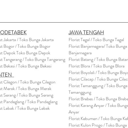
BODETABEK
JAWA TENGAH
ist Jakarta / Toko Bunga Jakarta
Florist Tegal / Toko Bunga Tegal
ist Bogor / Toko Bunga Bogor
Florist Banjarnegara/ Toko Bunga
ist Depok Toko Bunga Depok
Banjarnegara
ist Tangerang / Toko Bunga Tangerang
Florist Batang / Toko Bunga Bata
ist Bekasi / Toko Bunga Bekasi
Florist Blora / Toko Bunga Blora
Florist Boyolali / Toko Bunga Boyo
NTEN
Florist Cilacap / Toko Bunga Cila
ist Cilegon / Toko Bunga Cilegon
Florist Temanggung / Toko Bunga
ist Merak / Toko Bunga Merak
Temanggung
ist Serang / Toko Bunga Serang
Florist Brebes / Toko Bunga Breb
ist Pandeglang / Toko Pandegla
ng
Florist Karang Anyar / Toko Bung
ist Lebak / Toko Bunga Lebak
Anyar
Florist Kebumen / Toko Bunga K
Florist Kulon Progo / Toko Bunga