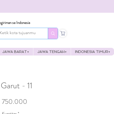
giriman se Indonesia
JAWA BARAT+
JAWA TENGAH+
INDONESIA TIMUR+
Garut - 11
Harga
 750.000
Kuantitas
*