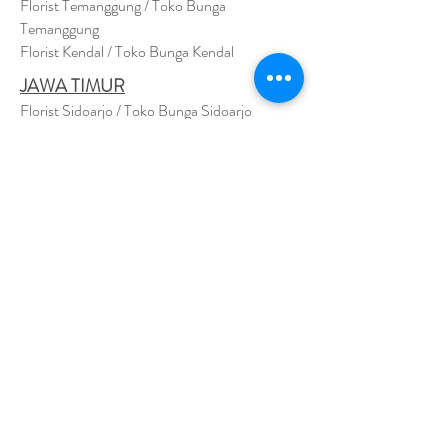
Florist Temanggung / Toko Bunga
Temanggung
Florist Kendal / Toko Bunga Kendal
JAWA TIMUR
Florist Sidoarjo / Toko Bunga Sidoarjo
Florist Magetan / Toko Bunga Magetan
Florist Situbondo / Toko Bunga Situbondo
Florist Surabaya / Toko Bunga Surabaya
Florist Gresik / Toko Bunga Gresik
Florist
Bangk
alan / Toko Bunga Bangkalan
Florist Jember / Toko Bunga Jember
Florist Kediri / Toko Bunga Kediri
Florist Madiun / Toko Bunga Madiun
Florist Malang / Toko Bunga Malang
Florist Mojokerto / Toko Bunga Mojokerto
Florist Nganjuk / Toko Bunga Nganjuk
Florist Ngawi /
Toko Bunga Ngawi
Florsit Pacitan / Toko Bunga Pacitan
Florist Ponorogo / Toko Bunga Ponorogo