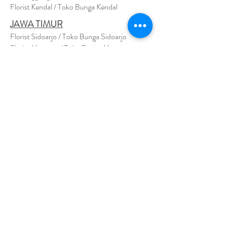
Florist Kendal / Toko Bunga Kendal
JAWA TIMUR
Florist Sidoarjo / Toko Bunga Sidoarjo
Florist Magetan / Toko Bunga Magetan
Florist Situbondo / Toko Bunga Situbondo
Florist Surabaya / Toko Bunga Surabaya
Florist Gresik / Toko Bunga Gresik
Florist
Bangk
alan / Toko Bunga Bangkalan
Florist Jember / Toko Bunga Jember
Florist Kediri / Toko Bunga Kediri
Florist Madiun / Toko Bunga Madiun
Florist Malang / Toko Bunga Malang
Florist Mojokerto / Toko Bunga Mojokerto
Florist Nganjuk / Toko Bunga Nganjuk
Florist Ngawi /
Toko Bunga Ngawi
Florsit Pacitan / Toko Bunga Pacitan
Florist Ponorogo / Toko Bunga Ponorogo
Florist Blitar / Toko Bunga Blitar
Florist Banyuwangi / Toko Bunga Banyuwan
g
i