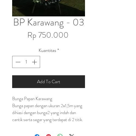
BP Karawang - 03
Harga
Rp 750.000
Kuantitas
*
Add To Cart
Bunga Papan Karawang
Bunga papan dengan ukuran 2x1,5m yang
dihiasi dengan bunga2 yang indah dan
cantik serta segar yang terdapat di 2 titik.