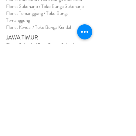
Florist Sukoharjo / Toko Bunga Sukoharjo
Florist Temanggung / Toko Bunga
Temanggung
Florist Kendal / Toko Bunga Kendal
JAWA TIMUR
Florist Sidoarjo / Toko Bunga Sidoarjo
Florist Magetan / Toko Bunga Magetan
Florist Situbondo / Toko Bunga Situbondo
Florist Surabaya / Toko Bunga Surabaya
Florist Gresik / Toko Bunga Gresik
Florist
Bangk
alan / Toko Bunga Bangkalan
Florist Jember / Toko Bunga Jember
Florist Kediri / Toko Bunga Kediri
Florist Madiun / Toko Bunga Madiun
Florist Malang / Toko Bunga Malang
Florist Mojokerto / Toko Bunga Mojokerto
Florist Nganjuk / Toko Bunga Nganjuk
Florist Ngawi /
Toko Bunga Ngawi
Florsit Pacitan / Toko Bunga Pacitan