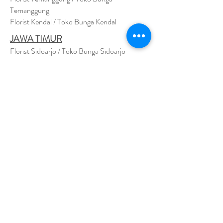
Temanggung
Florist Kendal / Toko Bunga Kendal
JAWA TIMUR
Florist Sidoarjo / Toko Bunga Sidoarjo
Florist Magetan / Toko Bunga Magetan
Florist Situbondo / Toko Bunga Situbondo
Florist Surabaya / Toko Bunga Surabaya
Florist Gresik / Toko Bunga Gresik
Florist
Bangk
alan / Toko Bunga Bangkalan
Florist Jember / Toko Bunga Jember
Florist Kediri / Toko Bunga Kediri
Florist Madiun / Toko Bunga Madiun
Florist Malang / Toko Bunga Malang
Florist Mojokerto / Toko Bunga Mojokerto
Florist Nganjuk / Toko Bunga Nganjuk
Florist Ngawi /
Toko Bunga Ngawi
Florsit Pacitan / Toko Bunga Pacitan
Florist Ponorogo / Toko Bunga Ponorogo
Florist Blitar / Toko Bunga Blitar