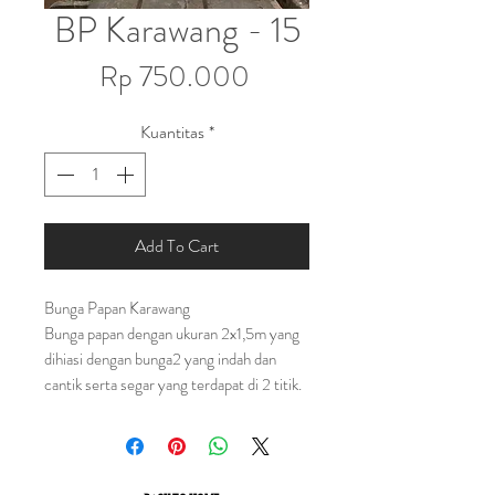
BP Karawang - 15
Harga
Rp 750.000
Kuantitas
*
Add To Cart
Bunga Papan Karawang
Bunga papan dengan ukuran 2x1,5m yang
dihiasi dengan bunga2 yang indah dan
cantik serta segar yang terdapat di 2 titik.