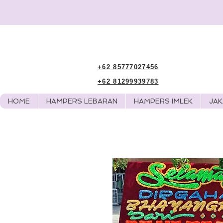
+62 85777027456
+62 81299939783
HOME
HAMPERS LEBARAN
HAMPERS IMLEK
JA