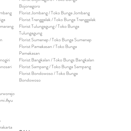
Bojonegoro
embang
Florist Jombang / Toko Bunga Jombang
tiga
Florist Trenggalek / Toko Bunga Trenggalek
emarang
Florist Tulungagung / Toko Bunga
Tulungagung
en
Florist Sumenep / Toko Bunga Sumenep
Florist Pamekasan / Toko Bunga
Pamekasan
nogiri
Florist Bangkalan / Toko Bungs Bangkalan
onosari
Florist Sampang / Toko Bunga Sampang
Florist Bondowoso / Toko Bunga
Bondowo
so
urworejo
umi Ayu
a
rakarta