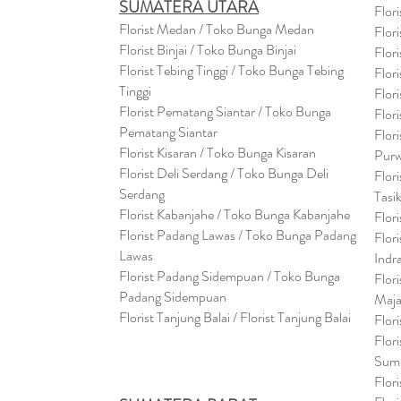
SUMATERA UTARA
Flor
Florist Medan / Toko Bunga Medan
Flor
Florist Binjai / Toko Bunga Binjai
Flor
Florist Tebing Tinggi / Toko Bunga Tebing
Flor
Tinggi
Flor
Florist Pematang Siantar / Toko Bunga
Flor
Pematang Siantar
Flor
Florist Kisaran / Toko Bunga Kisaran
Purw
Florist Deli Serdang / Toko Bunga Deli
Flor
Serdang
Tasi
Florist Kabanjahe / Toko Bunga Kabanjahe
Flor
Florist Padang Lawas / Toko Bunga Padang
Flor
Lawas
Indr
Florist Padang Sidempuan / Toko Bunga
Flor
Padang Sidempuan
Maja
Florist Tanjung Balai / Florist Tanjung Balai
Flor
Flor
Sum
Flor