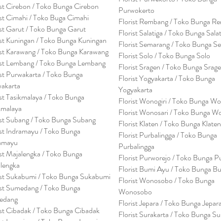
ist Cirebon / Toko Bunga Cirebon
Purwokerto
ist Cimahi / Toko Buga Cimahi
Florist Rembang / Toko Bunga R
ist Garut / Toko Bunga Garut
Florist Salatiga / Toko Bunga Sala
ist Kuningan / Toko Bunga Kuningan
Florist Semarang / Toko Bunga S
ist Karawang / Toko Bunga Karawang
Florist Solo / Toko Bunga Solo
ist Lembang / Toko Bunga Lembang
Florist Sragen / Toko Bunga Srag
ist Purwakarta / Toko Bunga
Florist Yogyakarta / Toko Bunga
akarta
Yogyakarta
ist Tasikmalaya / Toko Bunga
Florist Wonogiri / Toko Bunga Wo
kmalaya
Florist Wonosari / Toko Bunga W
ist Subang / Toko Bunga Subang
Florist Klaten / Toko Bunga Klaten
ist Indramayu / Toko Bunga
Florist Purbalingga / Toko Bunga
amayu
Purbalingga
ist Majalengka / Toko Bunga
Florist Purworejo / Toko Bunga P
lengka
Florist Bumi Ayu / Toko Bunga B
ist Sukabumi / Toko Bunga Sukabumi
Florist Wonosobo / Toko Bunga
ist Sumedang / Toko Bunga
Wonosobo
edang
Florist Jepara / Toko Bunga Jepar
ist Cibadak / Toko Bunga Cibadak
Florist Surakarta / Toko Bunga Su