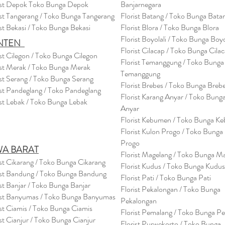
ist Depok Toko Bunga Depok
Banjarnegara
ist Tangerang / Toko Bunga Tangerang
Florist Batang / Toko Bunga Bata
ist Bekasi / Toko Bunga Bekasi
Florist Blora / Toko Bunga Blora
Florist Boyolali / Toko Bunga Boyo
NTEN
Florist Cilacap / Toko Bunga Cila
ist Cilegon / Toko Bunga Cilegon
Florist Temanggung / Toko Bunga
ist Merak / Toko Bunga Merak
Temanggung
ist Serang / Toko Bunga Serang
Florist Brebes / Toko Bunga Breb
ist Pandeglang / Toko Pandegla
ng
Florist Karang Anyar / Toko Bung
ist Lebak / Toko Bunga Lebak
Anyar
Florist Kebumen / Toko Bunga K
Florist Kulon Progo / Toko Bunga
Progo
WA BARAT
Florist Magelang / Toko Bunga M
ist Cikarang
/ Toko Bung
a Cikarang
Florist Kudus / Toko Bunga Kudus
ist Bandung / Toko Bunga Bandung
Florist Pati / Toko Bunga Pati
ist Banjar / Toko Bunga Banjar
Florist Pekalongan / Toko Bunga
ist Banyumas / Toko Bunga Banyumas
Pekalongan
ist Ciamis / Toko Bunga Ciamis
Florist Pemalang / Toko Bunga P
ist Cianjur / Toko Bunga Cianjur
Florist Purwekorto / Toko Bunga