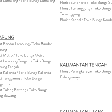
ist Lumajang / Toko Bunga Lumajang
Florist Sukoharjo / Toko Bunga S
Florist Temanggung / Toko Bunga
Temanggung
Florist Kendal / Toko Bunga Kenda
MPUNG
ist Bandar Lampung / Toko Bandar
pung
ist Metro / Toko Bunga Metro
ist Lampung Tengah / Toko Bunga
KALIMANTAN TENGAH
pung Tengah
Florist Palangkaraya/ Toko Bunga
ist Kalianda / Toko Bunga Kalianda
Palangkaraya
ist Tanggamus / Toko Bunga
ggamus
ist Tulang Bawang / Toko Bunga
ng Bawang
KALIMANTAN UTARA