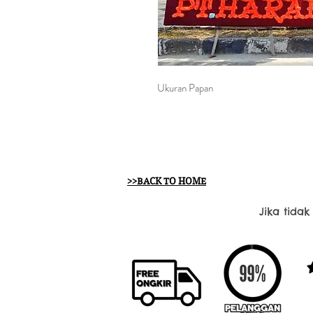
Ukuran Papan
>>BACK TO HOME
Jika tida