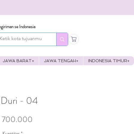
giriman se Indonesia
JAWA BARAT+
JAWA TENGAH+
INDONESIA TIMUR+
Duri - 04
Harga
 700.000
Kuantitas
*