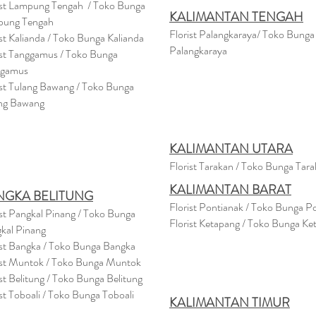
ist Lampung Tengah / Toko Bunga
KALIMANTAN TENGAH
pung Tengah
Florist Palangkaraya/ Toko Bunga
ist Kalianda / Toko Bunga Kalianda
Palangkaraya
ist Tanggamus / Toko Bunga
ggamus
ist Tulang Bawang / Toko Bunga
ng Bawang
KALIMANTAN UTARA
Florist Tarakan / Toko Bunga Tar
KALIMANTAN BARAT
NGKA BELITUNG
Florist Pontianak / Toko Bunga P
ist Pangkal Pinang / Toko Bunga
Florist Ketapang / Toko Bunga Ke
kal Pinang
ist Bangka / Toko Bunga Bangka
ist Muntok / Toko Bunga Muntok
ist Belitung / Toko Bunga Belitung
ist Toboali / Toko Bunga Toboali
KALIMANTAN TIMUR