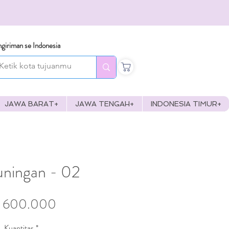
giriman se Indonesia
JAWA BARAT+
JAWA TENGAH+
INDONESIA TIMUR+
ningan - 02
Harga
 600.000
Kuantitas
*