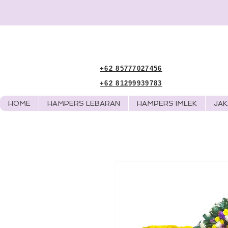
+62 85777027456
+62 81299939783
HOME
HAMPERS LEBARAN
HAMPERS IMLEK
JA