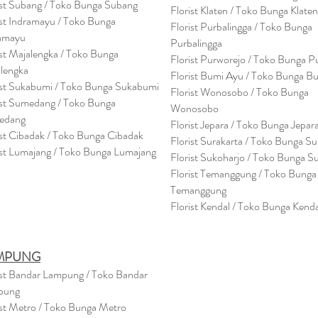
ist Subang / Toko Bunga Subang
Florist Klaten / Toko Bunga Klaten
ist Indramayu / Toko Bunga
Florist Purbalingga / Toko Bunga
amayu
Purbalingga
ist Majalengka / Toko Bunga
Florist Purworejo / Toko Bunga P
lengka
Florist Bumi Ayu / Toko Bunga B
ist Sukabumi / Toko Bunga Sukabumi
Florist Wonosobo / Toko Bunga
ist Sumedang / Toko Bunga
Wonosobo
edang
Florist Jepara / Toko Bunga Jepar
ist Cibadak / Toko Bunga Cibadak
Florist Surakarta / Toko Bunga Su
ist Lumajang / Toko Bunga Lumajang
Florist Sukoharjo / Toko Bunga S
Florist Temanggung / Toko Bunga
Temanggung
Florist Kendal / Toko Bunga Kenda
MPUNG
ist Bandar Lampung / Toko Bandar
pung
ist Metro / Toko Bunga Metro