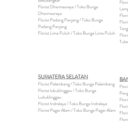
Batusangkar
Flor
Florist Dharmasraya / Toko Bunga
Lam
Dharmasraya
Flor
Florist Padang Panjang / Toko Bunga
Flor
Padang Panjang
Tan
Florist Lima Puluh / Toko Bunga Lima Puluh
Flor
Tula
SUMATERA SELATAN
BA
Florist Palembang / Toko Bunga Palembang
Flor
Florist lubuklinggau / Toko Bunga
Pang
Lubuklinggau
Flor
Florist Indralaya / Toko Bunga Indralaya
Flor
Florist Pagar Alam / Toko Bunga Pagar Alam
Flor
Flor