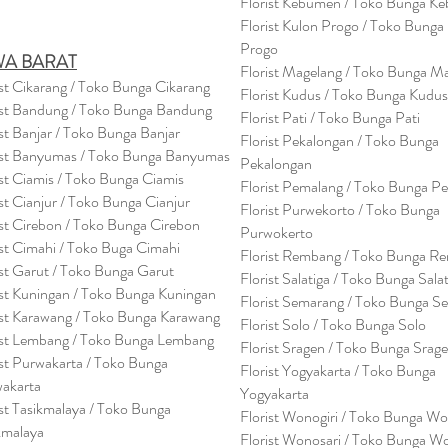
Florist Kebumen / Toko Bunga K
Florist Kulon Progo / Toko Bunga
Progo
WA BARAT
Florist Magelang / Toko Bunga M
ist Cikarang
/ Toko Bung
a Cikarang
Florist Kudus / Toko Bunga Kudus
ist Bandung / Toko Bunga Bandung
Florist Pati / Toko Bunga Pati
ist Banjar / Toko Bunga Banjar
Florist Pekalongan / Toko Bunga
ist Banyumas / Toko Bunga Banyumas
Pekalongan
ist Ciamis / Toko Bunga Ciamis
Florist Pemalang / Toko Bunga P
ist Cianjur / Toko Bunga Cianjur
Florist Purwekorto / Toko Bunga
ist Cirebon / Toko Bunga Cirebon
Purwokerto
ist Cimahi / Toko Buga Cimahi
Florist Rembang / Toko Bunga R
ist Garut / Toko Bunga Garut
Florist Salatiga / Toko Bunga Sala
ist Kuningan / Toko Bunga Kuningan
Florist Semarang / Toko Bunga S
ist Karawang / Toko Bunga Karawang
Florist Solo / Toko Bunga Solo
ist Lembang / Toko Bunga Lembang
Florist Sragen / Toko Bunga Srag
ist Purwakarta / Toko Bunga
Florist Yogyakarta / Toko Bunga
akarta
Yogyakarta
ist Tasikmalaya / Toko Bunga
Florist Wonogiri / Toko Bunga Wo
kmalaya
Florist Wonosari / Toko Bunga W