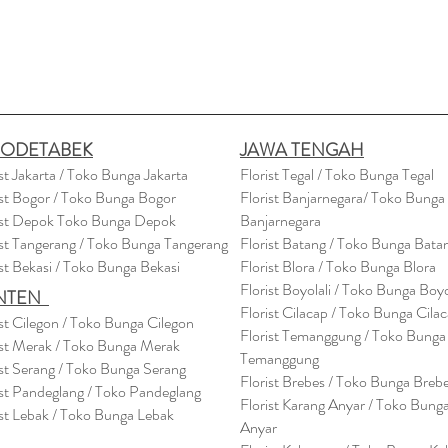
BODETABEK
JAWA TENGAH
ist Jakarta / Toko Bunga Jakarta
Florist Tegal / Toko Bunga Tegal
ist Bogor / Toko Bunga Bogor
Florist Banjarnegara/ Toko Bunga
ist Depok Toko Bunga Depok
Banjarnegara
ist Tangerang / Toko Bunga Tangerang
Florist Batang / Toko Bunga Bata
ist Bekasi / Toko Bunga Bekasi
Florist Blora / Toko Bunga Blora
Florist Boyolali / Toko Bunga Boyo
NTEN
Florist Cilacap / Toko Bunga Cila
ist Cilegon / Toko Bunga Cilegon
Florist Temanggung / Toko Bunga
ist Merak / Toko Bunga Merak
Temanggung
ist Serang / Toko Bunga Serang
Florist Brebes / Toko Bunga Breb
ist Pandeglang / Toko Pandegla
ng
Florist Karang Anyar / Toko Bung
ist Lebak / Toko Bunga Lebak
Anyar