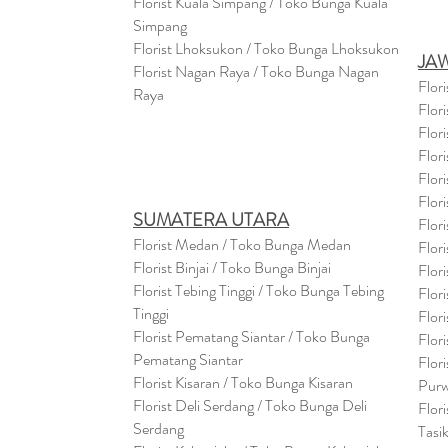
Florist Kuala Simpang / Toko Bunga Kuala
Simpang
Florist Lhoksukon / Toko Bunga Lhoksukon
JA
Florist Nagan Raya / Toko Bunga Nagan
Flor
Raya
Flor
Flor
Flor
Flor
Flor
SUMATERA UTARA
Flor
Florist Medan / Toko Bunga Medan
Flor
Florist Binjai / Toko Bunga Binjai
Flor
Florist Tebing Tinggi / Toko Bunga Tebing
Flor
Tinggi
Flor
Florist Pematang Siantar / Toko Bunga
Flor
Pematang Siantar
Flor
Florist Kisaran / Toko Bunga Kisaran
Purw
Florist Deli Serdang / Toko Bunga Deli
Flor
Serdang
Tasi