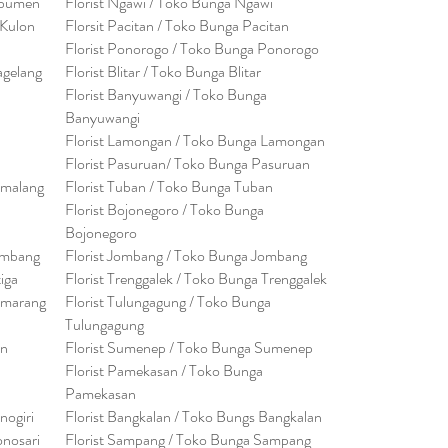
ebumen
Florist Ngawi /
Toko Bunga Ngawi
 Kulon
Florsit Pacitan / Toko Bunga Pacitan
Florist Ponorogo / Toko Bunga Ponorogo
agelang
Florist Blitar / Toko Bunga Blitar
Florist Banyuwangi / Toko Bunga
Banyuwan
g
i
Florist Lamongan / Toko Bunga Lamongan
Florist Pasuruan/ Toko Bunga Pasuruan
emalang
Florist Tuban / Toko Bunga Tuban
Florist Bojonegoro / Toko Bunga
Bojonegoro
embang
Florist Jombang / Toko Bunga Jombang
tiga
Florist Trenggalek / Toko Bunga Trenggalek
emarang
Florist Tulungagung / Toko Bunga
Tulungagung
en
Florist Sumenep / Toko Bunga Sumenep
Florist Pamekasan / Toko Bunga
Pamekasan
nogiri
Florist Bangkalan / Toko Bungs Bangkalan
onosari
Florist Sampang / Toko Bunga Sampang