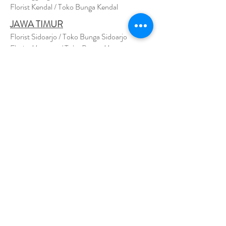
Florist Kendal / Toko Bunga Kendal
JAWA TIMUR
Florist Sidoarjo / Toko Bunga Sidoarjo
Florist Magetan / Toko Bunga Magetan
Florist Situbondo / Toko Bunga Situbondo
Florist Surabaya / Toko Bunga Surabaya
Florist Gresik / Toko Bunga Gresik
Florist
Bangk
alan / Toko Bunga Bangkalan
Florist Jember / Toko Bunga Jember
Florist Kediri / Toko Bunga Kediri
Florist Madiun / Toko Bunga Madiun
Florist Malang / Toko Bunga Malang
Florist Mojokerto / Toko Bunga Mojokerto
Florist Nganjuk / Toko Bunga Nganjuk
Florist Ngawi /
Toko Bunga Ngawi
Florsit Pacitan / Toko Bunga Pacitan
Florist Ponorogo / Toko Bunga Ponorogo
Florist Blitar / Toko Bunga Blitar
Florist Banyuwangi / Toko Bunga Banyuwan
g
i