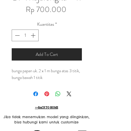
Harga
Rp 700.000
Kuantitas
*
Add To Cart
bunga papan uk. 2 x 1 m bunga atas 3 titik,
bunga bawah 1 titik
>>BACK TO HOME
Jika tidak menemukan model yang diinginkan,
bisa hubungi kami untuk customize