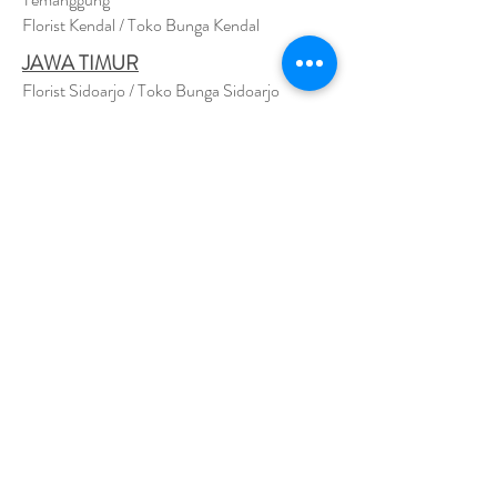
Florist Kendal / Toko Bunga Kendal
JAWA TIMUR
Florist Sidoarjo / Toko Bunga Sidoarjo
Florist Magetan / Toko Bunga Magetan
Florist Situbondo / Toko Bunga Situbondo
Florist Surabaya / Toko Bunga Surabaya
Florist Gresik / Toko Bunga Gresik
Florist
Bangk
alan / Toko Bunga Bangkalan
Florist Jember / Toko Bunga Jember
Florist Kediri / Toko Bunga Kediri
Florist Madiun / Toko Bunga Madiun
Florist Malang / Toko Bunga Malang
Florist Mojokerto / Toko Bunga Mojokerto
Florist Nganjuk / Toko Bunga Nganjuk
Florist Ngawi /
Toko Bunga Ngawi
Florsit Pacitan / Toko Bunga Pacitan
Florist Ponorogo / Toko Bunga Ponorogo
Florist Blitar / Toko Bunga Blitar