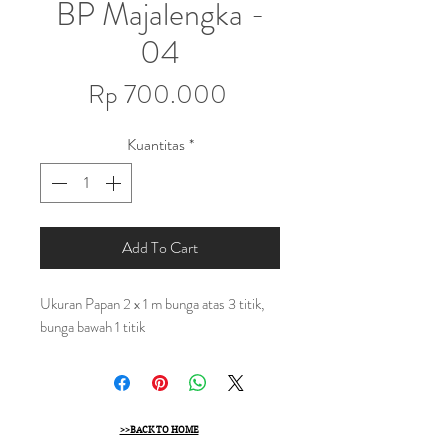
BP Majalengka -
04
Harga
Rp 700.000
Kuantitas
*
Add To Cart
Ukuran Papan 2 x 1 m bunga atas 3 titik,
bunga bawah 1 titik
>>BACK TO HOME