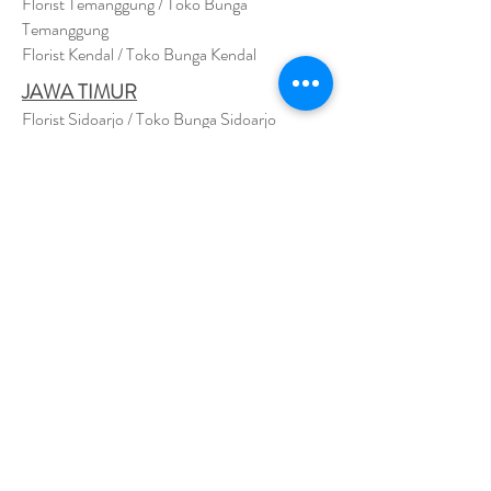
Florist Temanggung / Toko Bunga
Temanggung
Florist Kendal / Toko Bunga Kendal
JAWA TIMUR
Florist Sidoarjo / Toko Bunga Sidoarjo
Florist Magetan / Toko Bunga Magetan
Florist Situbondo / Toko Bunga Situbondo
Florist Surabaya / Toko Bunga Surabaya
Florist Gresik / Toko Bunga Gresik
Florist
Bangk
alan / Toko Bunga Bangkalan
Florist Jember / Toko Bunga Jember
Florist Kediri / Toko Bunga Kediri
Florist Madiun / Toko Bunga Madiun
Florist Malang / Toko Bunga Malang
Florist Mojokerto / Toko Bunga Mojokerto
Florist Nganjuk / Toko Bunga Nganjuk
Florist Ngawi /
Toko Bunga Ngawi
Florsit Pacitan / Toko Bunga Pacitan
Florist Ponorogo / Toko Bunga Ponorogo