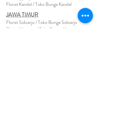
Florist Kendal / Toko Bunga Kendal
JAWA TIMUR
Florist Sidoarjo / Toko Bunga Sidoarjo
Florist Magetan / Toko Bunga Magetan
Florist Situbondo / Toko Bunga Situbondo
Florist Surabaya / Toko Bunga Surabaya
Florist Gresik / Toko Bunga Gresik
Florist
Bangk
alan / Toko Bunga Bangkalan
Florist Jember / Toko Bunga Jember
Florist Kediri / Toko Bunga Kediri
Florist Madiun / Toko Bunga Madiun
Florist Malang / Toko Bunga Malang
Florist Mojokerto / Toko Bunga Mojokerto
Florist Nganjuk / Toko Bunga Nganjuk
Florist Ngawi /
Toko Bunga Ngawi
Florsit Pacitan / Toko Bunga Pacitan
Florist Ponorogo / Toko Bunga Ponorogo
Florist Blitar / Toko Bunga Blitar
Florist Banyuwangi / Toko Bunga Banyuwan
g
i