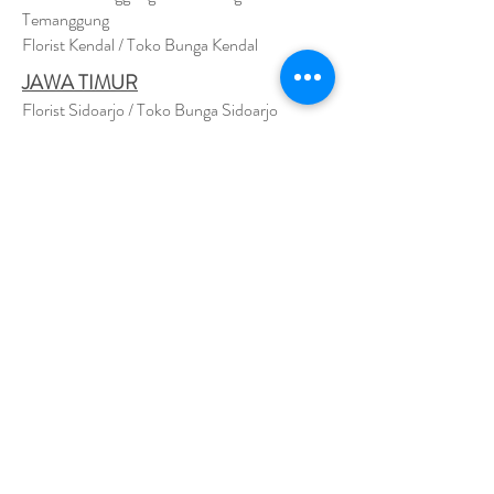
Temanggung
Florist Kendal / Toko Bunga Kendal
JAWA TIMUR
Florist Sidoarjo / Toko Bunga Sidoarjo
Florist Magetan / Toko Bunga Magetan
Florist Situbondo / Toko Bunga Situbondo
Florist Surabaya / Toko Bunga Surabaya
Florist Gresik / Toko Bunga Gresik
Florist
Bangk
alan / Toko Bunga Bangkalan
Florist Jember / Toko Bunga Jember
Florist Kediri / Toko Bunga Kediri
Florist Madiun / Toko Bunga Madiun
Florist Malang / Toko Bunga Malang
Florist Mojokerto / Toko Bunga Mojokerto
Florist Nganjuk / Toko Bunga Nganjuk
Florist Ngawi /
Toko Bunga Ngawi
Florsit Pacitan / Toko Bunga Pacitan
Florist Ponorogo / Toko Bunga Ponorogo
Florist Blitar / Toko Bunga Blitar