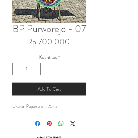
BP Purworejo - 07
Harga
Rp 700.000
Kuantitas
*
Add To Cart
Ukuran Papan 2 x 1, 25 m
>>BACK TO HOME