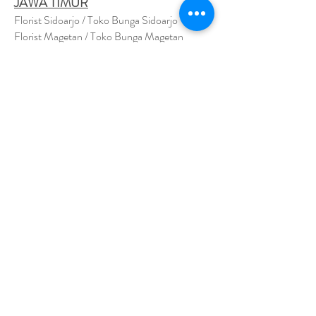
JAWA TIMUR
Florist Sidoarjo / Toko Bunga Sidoarjo
Florist Magetan / Toko Bunga Magetan
Florist Situbondo / Toko Bunga Situbondo
Florist Surabaya / Toko Bunga Surabaya
Florist Gresik / Toko Bunga Gresik
Florist
Bangk
alan / Toko Bunga Bangkalan
Florist Jember / Toko Bunga Jember
Florist Kediri / Toko Bunga Kediri
Florist Madiun / Toko Bunga Madiun
Florist Malang / Toko Bunga Malang
Florist Mojokerto / Toko Bunga Mojokerto
Florist Nganjuk / Toko Bunga Nganjuk
Florist Ngawi /
Toko Bunga Ngawi
Florsit Pacitan / Toko Bunga Pacitan
Florist Ponorogo / Toko Bunga Ponorogo
Florist Blitar / Toko Bunga Blitar
Florist Banyuwangi / Toko Bunga Banyuwan
g
i
Florist Lamongan / Toko Bunga Lamongan
Florist Pasuruan/ Toko Bunga Pasuruan