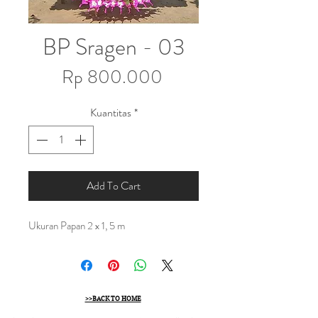
BP Sragen - 03
Harga
Rp 800.000
Kuantitas
*
Add To Cart
Ukuran Papan 2 x 1, 5 m
>>BACK TO HOME