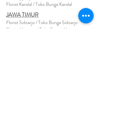
Florist Kendal / Toko Bunga Kendal
JAWA TIMUR
Florist Sidoarjo / Toko Bunga Sidoarjo
Florist Magetan / Toko Bunga Magetan
Florist Situbondo / Toko Bunga Situbondo
Florist Surabaya / Toko Bunga Surabaya
Florist Gresik / Toko Bunga Gresik
Florist
Bangk
alan / Toko Bunga Bangkalan
Florist Jember / Toko Bunga Jember
Florist Kediri / Toko Bunga Kediri
Florist Madiun / Toko Bunga Madiun
Florist Malang / Toko Bunga Malang
Florist Mojokerto / Toko Bunga Mojokerto
Florist Nganjuk / Toko Bunga Nganjuk
Florist Ngawi /
Toko Bunga Ngawi
Florsit Pacitan / Toko Bunga Pacitan
Florist Ponorogo / Toko Bunga Ponorogo
Florist Blitar / Toko Bunga Blitar
Florist Banyuwangi / Toko Bunga Banyuwan
g
i