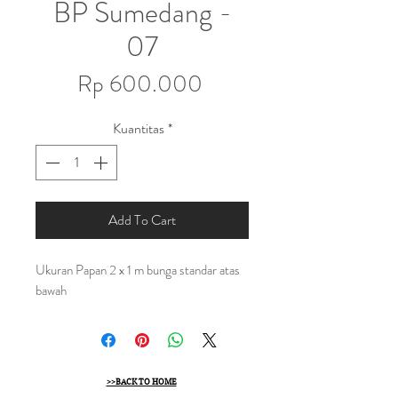
BP Sumedang -
07
Harga
Rp 600.000
Kuantitas
*
Add To Cart
Ukuran Papan 2 x 1 m bunga standar atas
bawah
>>BACK TO HOME