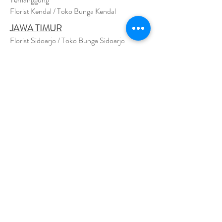
Florist Kendal / Toko Bunga Kendal
JAWA TIMUR
Florist Sidoarjo / Toko Bunga Sidoarjo
Florist Magetan / Toko Bunga Magetan
Florist Situbondo / Toko Bunga Situbondo
Florist Surabaya / Toko Bunga Surabaya
Florist Gresik / Toko Bunga Gresik
Florist
Bangk
alan / Toko Bunga Bangkalan
Florist Jember / Toko Bunga Jember
Florist Kediri / Toko Bunga Kediri
Florist Madiun / Toko Bunga Madiun
Florist Malang / Toko Bunga Malang
Florist Mojokerto / Toko Bunga Mojokerto
Florist Nganjuk / Toko Bunga Nganjuk
Florist Ngawi /
Toko Bunga Ngawi
Florsit Pacitan / Toko Bunga Pacitan
Florist Ponorogo / Toko Bunga Ponorogo
Florist Blitar / Toko Bunga Blitar