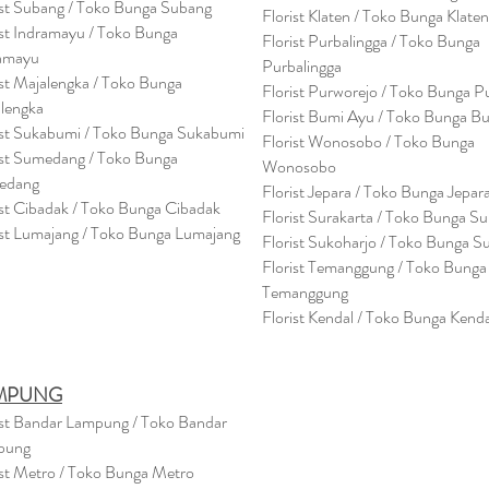
ist Subang / Toko Bunga Subang
Florist Klaten / Toko Bunga Klaten
ist Indramayu / Toko Bunga
Florist Purbalingga / Toko Bunga
amayu
Purbalingga
ist Majalengka / Toko Bunga
Florist Purworejo / Toko Bunga P
lengka
Florist Bumi Ayu / Toko Bunga B
ist Sukabumi / Toko Bunga Sukabumi
Florist Wonosobo / Toko Bunga
ist Sumedang / Toko Bunga
Wonosobo
edang
Florist Jepara / Toko Bunga Jepar
ist Cibadak / Toko Bunga Cibadak
Florist Surakarta / Toko Bunga Su
ist Lumajang / Toko Bunga Lumajang
Florist Sukoharjo / Toko Bunga S
Florist Temanggung / Toko Bunga
Temanggung
Florist Kendal / Toko Bunga Kenda
MPUNG
ist Bandar Lampung / Toko Bandar
pung
ist Metro / Toko Bunga Metro