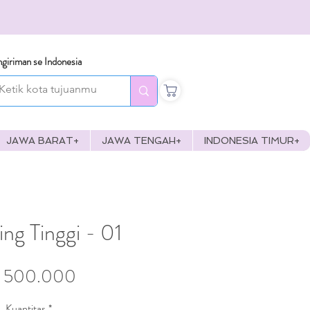
giriman se Indonesia
JAWA BARAT+
JAWA TENGAH+
INDONESIA TIMUR+
ng Tinggi - 01
Harga
 500.000
Kuantitas
*