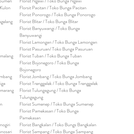
ebumen
Florist Ngawi /
Toko Bunga Ngawi
 Kulon
Florsit Pacitan / Toko Bunga Pacitan
Florist Ponorogo / Toko Bunga Ponorogo
agelang
Florist Blitar / Toko Bunga Blitar
Florist Banyuwangi / Toko Bunga
Banyuwan
g
i
Florist Lamongan / Toko Bunga Lamongan
Florist Pasuruan/ Toko Bunga Pasuruan
emalang
Florist Tuban / Toko Bunga Tuban
Florist Bojonegoro / Toko Bunga
Bojonegoro
embang
Florist Jombang / Toko Bunga Jombang
tiga
Florist Trenggalek / Toko Bunga Trenggalek
emarang
Florist Tulungagung / Toko Bunga
Tulungagung
en
Florist Sumenep / Toko Bunga Sumenep
Florist Pamekasan / Toko Bunga
Pamekasan
nogiri
Florist Bangkalan / Toko Bungs Bangkalan
onosari
Florist Sampang / Toko Bunga Sampang