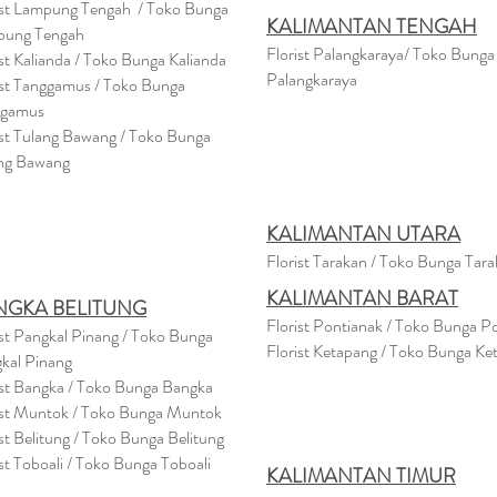
ist Lampung Tengah / Toko Bunga
KALIMANTAN TENGAH
pung Tengah
Florist Palangkaraya/ Toko Bunga
ist Kalianda / Toko Bunga Kalianda
Palangkaraya
ist Tanggamus / Toko Bunga
ggamus
ist Tulang Bawang / Toko Bunga
ng Bawang
KALIMANTAN UTARA
Florist Tarakan / Toko Bunga Tar
KALIMANTAN BARAT
NGKA BELITUNG
Florist Pontianak / Toko Bunga P
ist Pangkal Pinang / Toko Bunga
Florist Ketapang / Toko Bunga Ke
kal Pinang
ist Bangka / Toko Bunga Bangka
ist Muntok / Toko Bunga Muntok
ist Belitung / Toko Bunga Belitung
ist Toboali / Toko Bunga Toboali
KALIMANTAN TIMUR