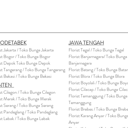
BODETABEK
JAWA TENGAH
ist Jakarta / Toko Bunga Jakarta
Florist Tegal / Toko Bunga Tegal
ist Bogor / Toko Bunga Bogor
Florist Banjarnegara/ Toko Bunga
ist Depok Toko Bunga Depok
Banjarnegara
ist Tangerang / Toko Bunga Tangerang
Florist Batang / Toko Bunga Bata
ist Bekasi / Toko Bunga Bekasi
Florist Blora / Toko Bunga Blora
Florist Boyolali / Toko Bunga Boyo
NTEN
Florist Cilacap / Toko Bunga Cila
ist Cilegon / Toko Bunga Cilegon
Florist Temanggung / Toko Bunga
ist Merak / Toko Bunga Merak
Temanggung
ist Serang / Toko Bunga Serang
Florist Brebes / Toko Bunga Breb
ist Pandeglang / Toko Pandegla
ng
Florist Karang Anyar / Toko Bung
ist Lebak / Toko Bunga Lebak
Anyar