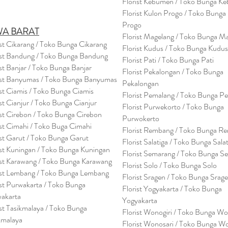
Florist Kebumen / Toko Bunga K
Florist Kulon Progo / Toko Bunga
Progo
WA BARAT
Florist Magelang / Toko Bunga M
ist Cikarang
/ Toko Bung
a Cikarang
Florist Kudus / Toko Bunga Kudus
ist Bandung / Toko Bunga Bandung
Florist Pati / Toko Bunga Pati
ist Banjar / Toko Bunga Banjar
Florist Pekalongan / Toko Bunga
ist Banyumas / Toko Bunga Banyumas
Pekalongan
ist Ciamis / Toko Bunga Ciamis
Florist Pemalang / Toko Bunga P
ist Cianjur / Toko Bunga Cianjur
Florist Purwekorto / Toko Bunga
ist Cirebon / Toko Bunga Cirebon
Purwokerto
ist Cimahi / Toko Buga Cimahi
Florist Rembang / Toko Bunga R
ist Garut / Toko Bunga Garut
Florist Salatiga / Toko Bunga Sala
ist Kuningan / Toko Bunga Kuningan
Florist Semarang / Toko Bunga S
ist Karawang / Toko Bunga Karawang
Florist Solo / Toko Bunga Solo
ist Lembang / Toko Bunga Lembang
Florist Sragen / Toko Bunga Srag
ist Purwakarta / Toko Bunga
Florist Yogyakarta / Toko Bunga
akarta
Yogyakarta
ist Tasikmalaya / Toko Bunga
Florist Wonogiri / Toko Bunga Wo
kmalaya
Florist Wonosari / Toko Bunga W