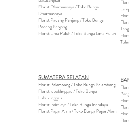
Batusangkar
Flor
Florist Dharmasraya / Toko Bunga
Lam
Dharmasraya
Flor
Florist Padang Panjang / Toko Bunga
Flor
Padang Panjang
Tan
Florist Lima Puluh / Toko Bunga Lima Puluh
Flor
Tula
SUMATERA SELATAN
BA
Florist Palembang / Toko Bunga Palembang
Flor
Florist lubuklinggau / Toko Bunga
Pang
Lubuklinggau
Flor
Florist Indralaya / Toko Bunga Indralaya
Flor
Florist Pagar Alam / Toko Bunga Pagar Alam
Flor
Flor