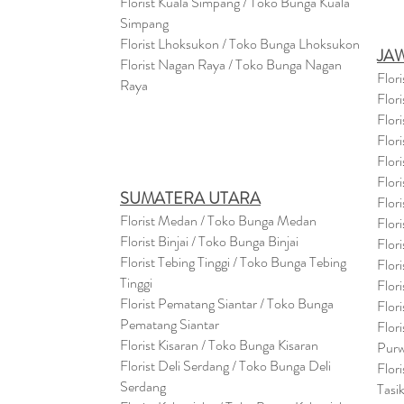
Florist Kuala Simpang / Toko Bunga Kuala
Simpang
Florist Lhoksukon / Toko Bunga Lhoksukon
JA
Florist Nagan Raya / Toko Bunga Nagan
Flor
Raya
Flor
Flor
Flor
Flor
Flor
SUMATERA UTARA
Flor
Florist Medan / Toko Bunga Medan
Flor
Florist Binjai / Toko Bunga Binjai
Flor
Florist Tebing Tinggi / Toko Bunga Tebing
Flor
Tinggi
Flor
Florist Pematang Siantar / Toko Bunga
Flor
Pematang Siantar
Flor
Florist Kisaran / Toko Bunga Kisaran
Purw
Florist Deli Serdang / Toko Bunga Deli
Flor
Serdang
Tasi