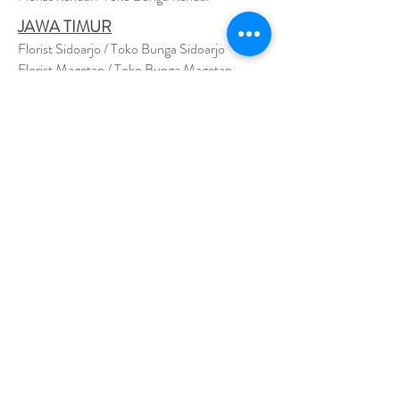
JAWA TIMUR
Florist Sidoarjo / Toko Bunga Sidoarjo
Florist Magetan / Toko Bunga Magetan
Florist Situbondo / Toko Bunga Situbondo
Florist Surabaya / Toko Bunga Surabaya
Florist Gresik / Toko Bunga Gresik
Florist
Bangk
alan / Toko Bunga Bangkalan
Florist Jember / Toko Bunga Jember
Florist Kediri / Toko Bunga Kediri
Florist Madiun / Toko Bunga Madiun
Florist Malang / Toko Bunga Malang
Florist Mojokerto / Toko Bunga Mojokerto
Florist Nganjuk / Toko Bunga Nganjuk
Florist Ngawi /
Toko Bunga Ngawi
Florsit Pacitan / Toko Bunga Pacitan
Florist Ponorogo / Toko Bunga Ponorogo
Florist Blitar / Toko Bunga Blitar
Florist Banyuwangi / Toko Bunga Banyuwan
g
i
Florist Lamongan / Toko Bunga Lamongan