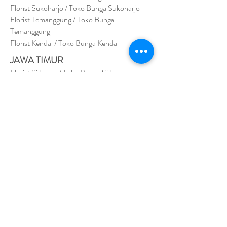
Florist Sukoharjo / Toko Bunga Sukoharjo
Florist Temanggung / Toko Bunga
Temanggung
Florist Kendal / Toko Bunga Kendal
JAWA TIMUR
Florist Sidoarjo / Toko Bunga Sidoarjo
Florist Magetan / Toko Bunga Magetan
Florist Situbondo / Toko Bunga Situbondo
Florist Surabaya / Toko Bunga Surabaya
Florist Gresik / Toko Bunga Gresik
Florist
Bangk
alan / Toko Bunga Bangkalan
Florist Jember / Toko Bunga Jember
Florist Kediri / Toko Bunga Kediri
Florist Madiun / Toko Bunga Madiun
Florist Malang / Toko Bunga Malang
Florist Mojokerto / Toko Bunga Mojokerto
Florist Nganjuk / Toko Bunga Nganjuk
Florist Ngawi /
Toko Bunga Ngawi
Florsit Pacitan / Toko Bunga Pacitan