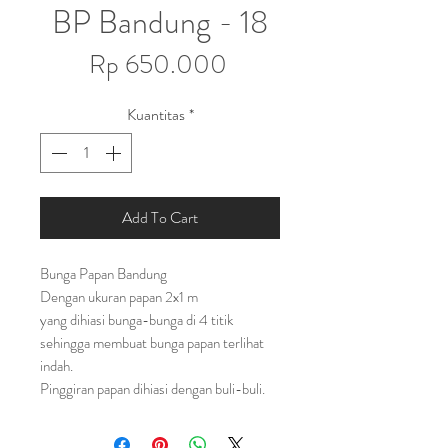
BP Bandung - 18
Harga
Rp 650.000
Kuantitas
*
Add To Cart
Bunga Papan Bandung
Dengan ukuran papan 2x1 m
yang dihiasi bunga-bunga di 4 titik
sehingga membuat bunga papan terlihat
indah.
Pinggiran papan dihiasi dengan buli-buli.