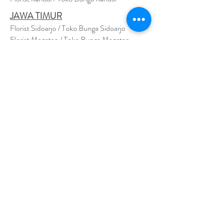
JAWA TIMUR
Florist Sidoarjo / Toko Bunga Sidoarjo
Florist Magetan / Toko Bunga Magetan
Florist Situbondo / Toko Bunga Situbondo
Florist Surabaya / Toko Bunga Surabaya
Florist Gresik / Toko Bunga Gresik
Florist
Bangk
alan / Toko Bunga Bangkalan
Florist Jember / Toko Bunga Jember
Florist Kediri / Toko Bunga Kediri
Florist Madiun / Toko Bunga Madiun
Florist Malang / Toko Bunga Malang
Florist Mojokerto / Toko Bunga Mojokerto
Florist Nganjuk / Toko Bunga Nganjuk
Florist Ngawi /
Toko Bunga Ngawi
Florsit Pacitan / Toko Bunga Pacitan
Florist Ponorogo / Toko Bunga Ponorogo
Florist Blitar / Toko Bunga Blitar
Florist Banyuwangi / Toko Bunga Banyuwan
g
i
Florist Lamongan / Toko Bunga Lamongan