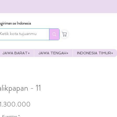
giriman se Indonesia
JAWA BARAT+
JAWA TENGAH+
INDONESIA TIMUR+
likpapan - 11
Harga
 1.300.000
Kuantitas
*