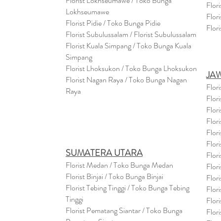
Florist Lokhseumawe / Toko Bunga
Flor
Lokhseumawe
Flor
Flor
i
st Pidie / Toko Bunga Pidie
Flor
Florist Subulussalam / Florist Subulussalam
Florist Kuala Simpang / Toko Bunga Kuala
Simpang
Florist Lhoksukon / Toko Bunga Lhoksukon
JA
Florist Nagan Raya / Toko Bunga Nagan
Flor
Raya
Flor
Flor
Flor
Flor
Flor
SUMATERA UTARA
Flor
Florist Medan / Toko Bunga Medan
Flor
Florist Binjai / Toko Bunga Binjai
Flor
Florist Tebing Tinggi / Toko Bunga Tebing
Flor
Tinggi
Flor
Florist Pematang Siantar / Toko Bunga
Flor