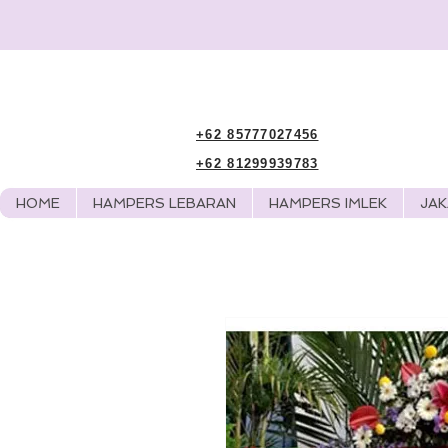
+62 85777027456
+62 81299939783
HOME
HAMPERS LEBARAN
HAMPERS IMLEK
JA