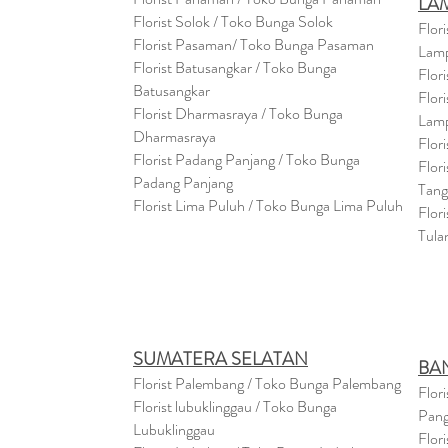
LA
Florist Solok / Toko Bunga Solok
Flor
Florist Pasaman/ Toko Bunga Pasaman
Lam
Florist Batusangkar / Toko Bunga
Flor
Batusangkar
Flor
Florist Dharmasraya / Toko Bunga
Lam
Dharmasraya
Flor
Florist Padang Panjang / Toko Bunga
Flor
Padang Panjang
Tan
Florist Lima Puluh / Toko Bunga Lima Puluh
Flor
Tula
SUMATERA SELATAN
BA
Florist Palembang / Toko Bunga Palembang
Flor
Florist lubuklinggau / Toko Bunga
Pang
Lubuklinggau
Flor