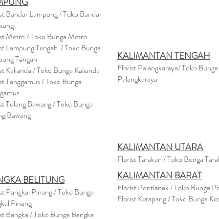
MPUNG
ist Bandar Lampung / Toko Bandar
pung
ist Metro / Toko Bunga Metro
ist Lampung Tengah / Toko Bunga
KALIMANTAN TENGAH
pung Tengah
Florist Palangkaraya/ Toko Bunga
ist Kalianda / Toko Bunga Kalianda
Palangkaraya
ist Tanggamus / Toko Bunga
ggamus
ist Tulang Bawang / Toko Bunga
ng Bawang
KALIMANTAN UTARA
Florist Tarakan / Toko Bunga Tar
KALIMANTAN BARAT
NGKA BELITUNG
Florist Pontianak / Toko Bunga P
ist Pangkal Pinang / Toko Bunga
Florist Ketapang / Toko Bunga Ke
kal Pinang
ist Bangka / Toko Bunga Bangka