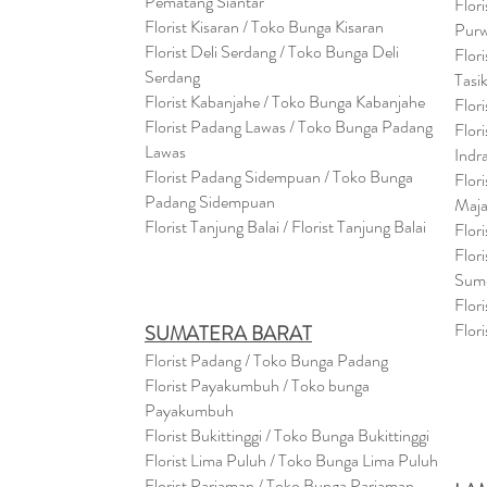
Pematang Siantar
Flor
Florist Kisaran / Toko Bunga Kisaran
Purw
Florist Deli Serdang / Toko Bunga Deli
Flor
Serdang
Tasi
Florist Kabanjahe / Toko Bunga Kabanjahe
Flor
Florist Padang Lawas / Toko Bunga Padang
Flor
Lawas
Indr
Florist Padang Sidempuan / Toko Bunga
Flor
Padang Sidempuan
Maja
Florist Tanjung Balai / Florist Tanjung Balai
Flor
Flor
Sum
Flor
Flor
SUMATERA BARAT
Florist Padang / Toko Bunga Padang
Florist Payakumbuh / Toko bunga
Payakumbuh
Florist Bukittinggi / Toko Bunga Bukittinggi
Florist Lima Puluh / Toko Bunga Lima Puluh
Florist Pariaman / Toko Bunga Pariaman