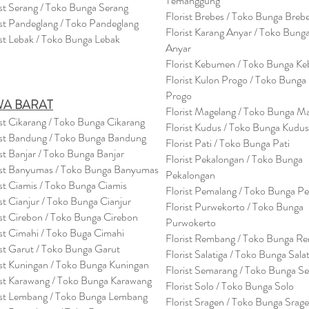
Temanggung
ist Serang / Toko Bunga Serang
Florist Brebes / Toko Bunga Breb
ist Pandeglang / Toko Pandegla
ng
Florist Karang Anyar / Toko Bung
ist Lebak / Toko Bunga Lebak
Anyar
Florist Kebumen / Toko Bunga K
Florist Kulon Progo / Toko Bunga
Progo
WA BARAT
Florist Magelang / Toko Bunga M
ist Cikarang
/ Toko Bung
a Cikarang
Florist Kudus / Toko Bunga Kudus
ist Bandung / Toko Bunga Bandung
Florist Pati / Toko Bunga Pati
ist Banjar / Toko Bunga Banjar
Florist Pekalongan / Toko Bunga
ist Banyumas / Toko Bunga Banyumas
Pekalongan
ist Ciamis / Toko Bunga Ciamis
Florist Pemalang / Toko Bunga P
ist Cianjur / Toko Bunga Cianjur
Florist Purwekorto / Toko Bunga
ist Cirebon / Toko Bunga Cirebon
Purwokerto
ist Cimahi / Toko Buga Cimahi
Florist Rembang / Toko Bunga R
ist Garut / Toko Bunga Garut
Florist Salatiga / Toko Bunga Sala
ist Kuningan / Toko Bunga Kuningan
Florist Semarang / Toko Bunga S
ist Karawang / Toko Bunga Karawang
Florist Solo / Toko Bunga Solo
ist Lembang / Toko Bunga Lembang
Florist Sragen / Toko Bunga Srag