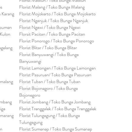
Florist Madiun / Toko Bunga Madiun
es
Florist Malang / Toko Bunga Malang
a Karang
Florist Mojokerto / Toko Bunga Mojokerto
Florist Nganjuk / Toko Bunga Nganjuk
ebumen
Florist Ngawi /
Toko Bunga Ngawi
 Kulon
Florsit Pacitan / Toko Bunga Pacitan
Florist Ponorogo / Toko Bunga Ponorogo
agelang
Florist Blitar / Toko Bunga Blitar
Florist Banyuwangi / Toko Bunga
Banyuwan
g
i
Florist Lamongan / Toko Bunga Lamongan
Florist Pasuruan/ Toko Bunga Pasuruan
emalang
Florist Tuban / Toko Bunga Tuban
Florist Bojonegoro / Toko Bunga
Bojonegoro
embang
Florist Jombang / Toko Bunga Jombang
tiga
Florist Trenggalek / Toko Bunga Trenggalek
emarang
Florist Tulungagung / Toko Bunga
Tulungagung
en
Florist Sumenep / Toko Bunga Sumenep