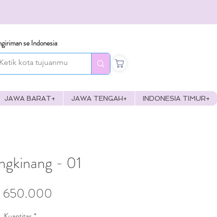
giriman se Indonesia
JAWA BARAT+
JAWA TENGAH+
INDONESIA TIMUR+
gkinang - 01
Harga
 650.000
Kuantitas
*