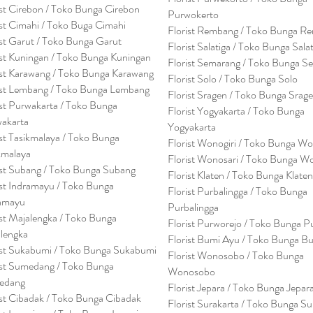
ist Cirebon / Toko Bunga Cirebon
Purwokerto
ist Cimahi / Toko Buga Cimahi
Florist Rembang / Toko Bunga R
ist Garut / Toko Bunga Garut
Florist Salatiga / Toko Bunga Sala
ist Kuningan / Toko Bunga Kuningan
Florist Semarang / Toko Bunga S
ist Karawang / Toko Bunga Karawang
Florist Solo / Toko Bunga Solo
ist Lembang / Toko Bunga Lembang
Florist Sragen / Toko Bunga Srag
ist Purwakarta / Toko Bunga
Florist Yogyakarta / Toko Bunga
akarta
Yogyakarta
ist Tasikmalaya / Toko Bunga
Florist Wonogiri / Toko Bunga Wo
kmalaya
Florist Wonosari / Toko Bunga W
ist Subang / Toko Bunga Subang
Florist Klaten / Toko Bunga Klaten
ist Indramayu / Toko Bunga
Florist Purbalingga / Toko Bunga
amayu
Purbalingga
ist Majalengka / Toko Bunga
Florist Purworejo / Toko Bunga P
lengka
Florist Bumi Ayu / Toko Bunga B
ist Sukabumi / Toko Bunga Sukabumi
Florist Wonosobo / Toko Bunga
ist Sumedang / Toko Bunga
Wonosobo
edang
Florist Jepara / Toko Bunga Jepar
ist Cibadak / Toko Bunga Cibadak
Florist Surakarta / Toko Bunga Su