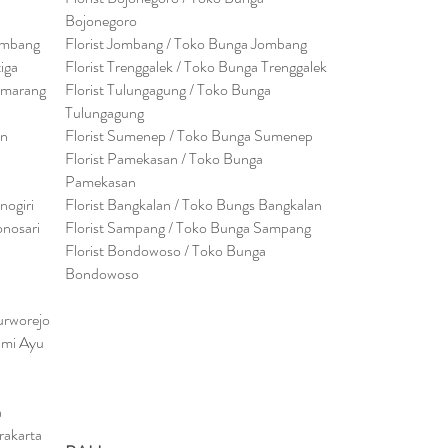
Bojonegoro
embang
Florist Jombang / Toko Bunga Jombang
tiga
Florist Trenggalek / Toko Bunga Trenggalek
emarang
Florist Tulungagung / Toko Bunga
Tulungagung
en
Florist Sumenep / Toko Bunga Sumenep
Florist Pamekasan / Toko Bunga
Pamekasan
nogiri
Florist Bangkalan / Toko Bungs Bangkalan
onosari
Florist Sampang / Toko Bunga Sampang
Florist Bondowoso / Toko Bunga
Bondowo
so
urworejo
umi Ayu
a
rakarta