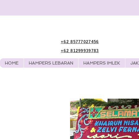
+62 85777027456
+62 81299939783
HOME
HAMPERS LEBARAN
HAMPERS IMLEK
JA