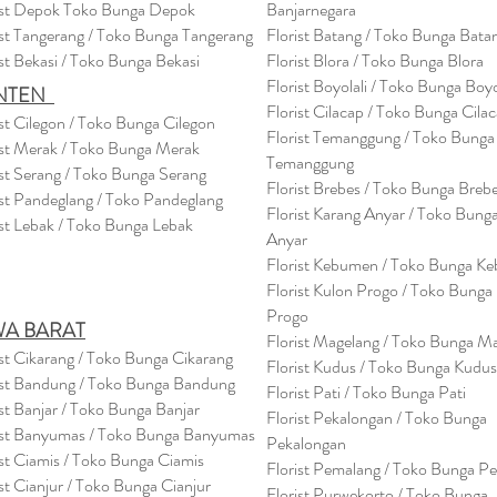
ist Depok Toko Bunga Depok
Banjarnegara
ist Tangerang / Toko Bunga Tangerang
Florist Batang / Toko Bunga Bata
ist Bekasi / Toko Bunga Bekasi
Florist Blora / Toko Bunga Blora
Florist Boyolali / Toko Bunga Boyo
NTEN
Florist Cilacap / Toko Bunga Cila
ist Cilegon / Toko Bunga Cilegon
Florist Temanggung / Toko Bunga
ist Merak / Toko Bunga Merak
Temanggung
ist Serang / Toko Bunga Serang
Florist Brebes / Toko Bunga Breb
ist Pandeglang / Toko Pandegla
ng
Florist Karang Anyar / Toko Bung
ist Lebak / Toko Bunga Lebak
Anyar
Florist Kebumen / Toko Bunga K
Florist Kulon Progo / Toko Bunga
Progo
WA BARAT
Florist Magelang / Toko Bunga M
ist Cikarang
/ Toko Bung
a Cikarang
Florist Kudus / Toko Bunga Kudus
ist Bandung / Toko Bunga Bandung
Florist Pati / Toko Bunga Pati
ist Banjar / Toko Bunga Banjar
Florist Pekalongan / Toko Bunga
ist Banyumas / Toko Bunga Banyumas
Pekalongan
ist Ciamis / Toko Bunga Ciamis
Florist Pemalang / Toko Bunga P
ist Cianjur / Toko Bunga Cianjur
Florist Purwekorto / Toko Bunga