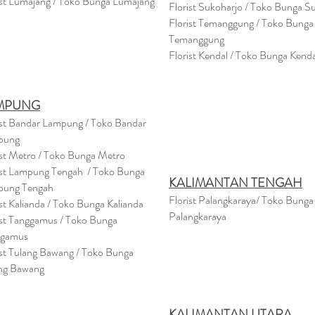
ist Lumajang / Toko Bunga Lumajang
Florist Sukoharjo / Toko Bunga S
Florist Temanggung / Toko Bunga
Temanggung
Florist Kendal / Toko Bunga Kenda
MPUNG
ist Bandar Lampung / Toko Bandar
pung
ist Metro / Toko Bunga Metro
ist Lampung Tengah / Toko Bunga
KALIMANTAN TENGAH
pung Tengah
Florist Palangkaraya/ Toko Bunga
ist Kalianda / Toko Bunga Kalianda
Palangkaraya
ist Tanggamus / Toko Bunga
ggamus
ist Tulang Bawang / Toko Bunga
ng Bawang
KALIMANTAN UTARA