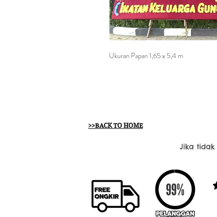
Ukuran Papan 1,65 x 5,4 m
>>BACK TO HOME
Jika tida