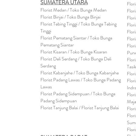
SUMATERA UTARA
Flor
Florist Medan / Toko Bunga Medan
Flor
Florist Binjai / Toko Bunga Binjai
Flor
Florist Tebing Tinggi / Toko Bunga Tebing
Flor
Tinggi
Flor
Florist Pematang Siantar / Toko Bunga
Flor
Pematang Siantar
Flor
Florist Kisaran / Toko Bunga Kisaran
Purw
Florist Deli Serdang / Toko Bunga Deli
Flor
Serdang
Tasi
Florist Kabanjahe / Toko Bunga Kabanjahe
Flor
Florist Padang Lawas / Toko Bunga Padang
Flor
Lawas
Indr
Florist Padang Sidempuan / Toko Bunga
Flor
Padang Sidempuan
Maja
Florist Tanjung Balai / Florist Tanjung Balai
Flor
Flor
Sum
Flor