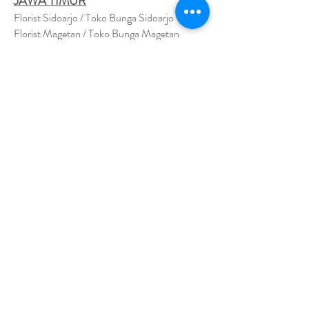
JAWA TIMUR
Florist Sidoarjo / Toko Bunga Sidoarjo
Florist Magetan / Toko Bunga Magetan
Florist Situbondo / Toko Bunga Situbondo
Florist Surabaya / Toko Bunga Surabaya
Florist Gresik / Toko Bunga Gresik
Florist
Bangk
alan / Toko Bunga Bangkalan
Florist Jember / Toko Bunga Jember
Florist Kediri / Toko Bunga Kediri
Florist Madiun / Toko Bunga Madiun
Florist Malang / Toko Bunga Malang
Florist Mojokerto / Toko Bunga Mojokerto
Florist Nganjuk / Toko Bunga Nganjuk
Florist Ngawi /
Toko Bunga Ngawi
Florsit Pacitan / Toko Bunga Pacitan
Florist Ponorogo / Toko Bunga Ponorogo
Florist Blitar / Toko Bunga Blitar
Florist Banyuwangi / Toko Bunga Banyuwan
g
i
Florist Lamongan / Toko Bunga Lamongan
Florist Pasuruan/ Toko Bunga Pasuruan