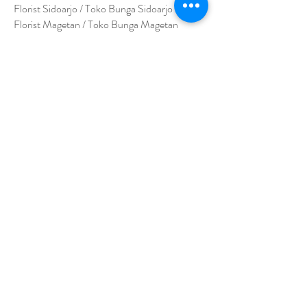
Florist Sidoarjo / Toko Bunga Sidoarjo
Florist Magetan / Toko Bunga Magetan
Florist Situbondo / Toko Bunga Situbondo
Florist Surabaya / Toko Bunga Surabaya
Florist Gresik / Toko Bunga Gresik
Florist
Bangk
alan / Toko Bunga Bangkalan
Florist Jember / Toko Bunga Jember
Florist Kediri / Toko Bunga Kediri
Florist Madiun / Toko Bunga Madiun
Florist Malang / Toko Bunga Malang
Florist Mojokerto / Toko Bunga Mojokerto
Florist Nganjuk / Toko Bunga Nganjuk
Florist Ngawi /
Toko Bunga Ngawi
Florsit Pacitan / Toko Bunga Pacitan
Florist Ponorogo / Toko Bunga Ponorogo
Florist Blitar / Toko Bunga Blitar
Florist Banyuwangi / Toko Bunga Banyuwan
g
i
Florist Lamongan / Toko Bunga Lamongan
Florist Pasuruan/ Toko Bunga Pasuruan