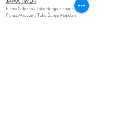
JAWA TIMUR
Florist Sidoarjo / Toko Bunga Sidoarjo
Florist Magetan / Toko Bunga Magetan
Florist Situbondo / Toko Bunga Situbondo
Florist Surabaya / Toko Bunga Surabaya
Florist Gresik / Toko Bunga Gresik
Florist
Bangk
alan / Toko Bunga Bangkalan
Florist Jember / Toko Bunga Jember
Florist Kediri / Toko Bunga Kediri
Florist Madiun / Toko Bunga Madiun
Florist Malang / Toko Bunga Malang
Florist Mojokerto / Toko Bunga Mojokerto
Florist Nganjuk / Toko Bunga Nganjuk
Florist Ngawi /
Toko Bunga Ngawi
Florsit Pacitan / Toko Bunga Pacitan
Florist Ponorogo / Toko Bunga Ponorogo
Florist Blitar / Toko Bunga Blitar
Florist Banyuwangi / Toko Bunga Banyuwan
g
i
Florist Lamongan / Toko Bunga Lamongan
Florist Pasuruan/ Toko Bunga Pasuruan