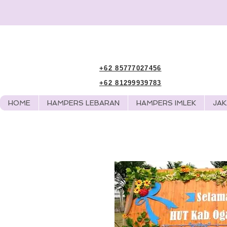
+62 85777027456
+62 81299939783
HOME
HAMPERS LEBARAN
HAMPERS IMLEK
JA