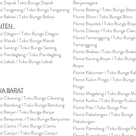
ist Depok Toko Bunga Depok
Banjarnegara
ist Tangerang / Toko Bunga Tangerang
Florist Batang / Toko Bunga Bata
ist Bekasi / Toko Bunga Bekasi
Florist Blora / Toko Bunga Blora
Florist Boyolali / Toko Bunga Boyo
NTEN
Florist Cilacap / Toko Bunga Cila
ist Cilegon / Toko Bunga Cilegon
Florist Temanggung / Toko Bunga
ist Merak / Toko Bunga Merak
Temanggung
ist Serang / Toko Bunga Serang
Florist Brebes / Toko Bunga Breb
ist Pandeglang / Toko Pandegla
ng
Florist Karang Anyar / Toko Bung
ist Lebak / Toko Bunga Lebak
Anyar
Florist Kebumen / Toko Bunga K
Florist Kulon Progo / Toko Bunga
Progo
WA BARAT
Florist Magelang / Toko Bunga M
ist Cikarang
/ Toko Bung
a Cikarang
Florist Kudus / Toko Bunga Kudus
ist Bandung / Toko Bunga Bandung
Florist Pati / Toko Bunga Pati
ist Banjar / Toko Bunga Banjar
Florist Pekalongan / Toko Bunga
ist Banyumas / Toko Bunga Banyumas
Pekalongan
ist Ciamis / Toko Bunga Ciamis
Florist Pemalang / Toko Bunga P
ist Cianjur / Toko Bunga Cianjur
Florist Purwekorto / Toko Bunga