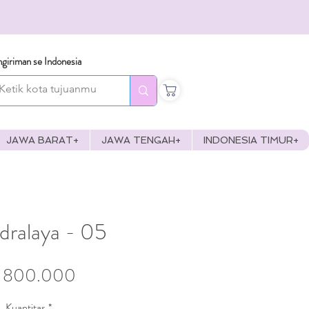
giriman se Indonesia
JAWA BARAT+
JAWA TENGAH+
INDONESIA TIMUR+
dralaya - 05
Harga
 800.000
Kuantitas
*