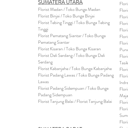
SUMATERA UTARA
Flor
Florist Medan / Toko Bunga Medan
Flor
Florist Binjai / Toko Bunga Binjai
Flor
Florist Tebing Tinggi / Toko Bunga Tebing
Flor
Tinggi
Flor
Florist Pematang Siantar / Toko Bunga
Flor
Pematang Siantar
Flor
Florist Kisaran / Toko Bunga Kisaran
Purw
Florist Deli Serdang / Toko Bunga Deli
Flor
Serdang
Tasi
Florist Kabanjahe / Toko Bunga Kabanjahe
Flor
Florist Padang Lawas / Toko Bunga Padang
Flor
Lawas
Indr
Florist Padang Sidempuan / Toko Bunga
Flor
Padang Sidempuan
Maja
Florist Tanjung Balai / Florist Tanjung Balai
Flor
Flor
Sum
Flor