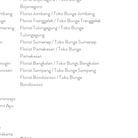
Bojonegoro
embang
Florist Jombang / Toko Bunga Jombang
tiga
Florist Trenggalek / Toko Bunga Trenggalek
emarang
Florist Tulungagung / Toko Bunga
Tulungagung
en
Florist Sumenep / Toko Bunga Sumenep
Florist Pamekasan / Toko Bunga
Pamekasan
nogiri
Florist Bangkalan / Toko Bungs Bangkalan
onosari
Florist Sampang / Toko Bunga Sampang
Florist Bondowoso / Toko Bunga
Bondowo
so
urworejo
umi Ayu
a
rakarta