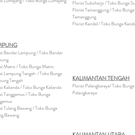
ist Lumajang / Toko Bunga Lumajang
Florist Sukoharjo / Toko Bunga S
Florist Temanggung / Toko Bunga
Temanggung
Florist Kendal / Toko Bunga Kenda
MPUNG
ist Bandar Lampung / Toko Bandar
pung
ist Metro / Toko Bunga Metro
ist Lampung Tengah / Toko Bunga
KALIMANTAN TENGAH
pung Tengah
Florist Palangkaraya/ Toko Bunga
ist Kalianda / Toko Bunga Kalianda
Palangkaraya
ist Tanggamus / Toko Bunga
ggamus
ist Tulang Bawang / Toko Bunga
ng Bawang
KALIMANTAN UTARA