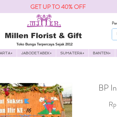
GET UP TO 40% OFF
Pen
Millen Florist & Gift
Toko Bunga Terpercaya Sejak 2012
KARTA+
JABODETABEK+
SUMATERA+
BANTEN+
BP In
Rp