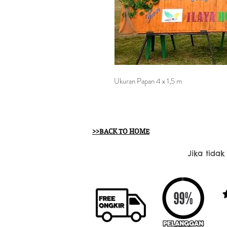
Ukuran Papan 4 x 1,5 m
>>BACK TO HOME
Jika tida