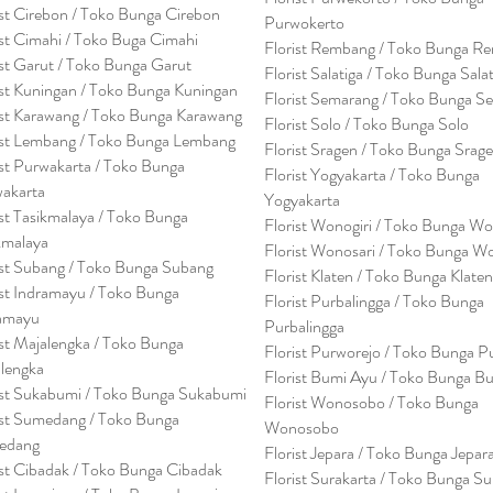
ist Cirebon / Toko Bunga Cirebon
Purwokerto
ist Cimahi / Toko Buga Cimahi
Florist Rembang / Toko Bunga R
ist Garut / Toko Bunga Garut
Florist Salatiga / Toko Bunga Sala
ist Kuningan / Toko Bunga Kuningan
Florist Semarang / Toko Bunga S
ist Karawang / Toko Bunga Karawang
Florist Solo / Toko Bunga Solo
ist Lembang / Toko Bunga Lembang
Florist Sragen / Toko Bunga Srag
ist Purwakarta / Toko Bunga
Florist Yogyakarta / Toko Bunga
akarta
Yogyakarta
ist Tasikmalaya / Toko Bunga
Florist Wonogiri / Toko Bunga Wo
kmalaya
Florist Wonosari / Toko Bunga W
ist Subang / Toko Bunga Subang
Florist Klaten / Toko Bunga Klaten
ist Indramayu / Toko Bunga
Florist Purbalingga / Toko Bunga
amayu
Purbalingga
ist Majalengka / Toko Bunga
Florist Purworejo / Toko Bunga P
lengka
Florist Bumi Ayu / Toko Bunga B
ist Sukabumi / Toko Bunga Sukabumi
Florist Wonosobo / Toko Bunga
ist Sumedang / Toko Bunga
Wonosobo
edang
Florist Jepara / Toko Bunga Jepar
ist Cibadak / Toko Bunga Cibadak
Florist Surakarta / Toko Bunga Su