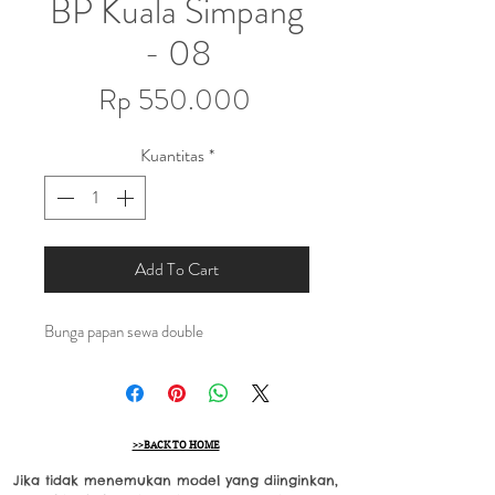
BP Kuala Simpang
- 08
Harga
Rp 550.000
Kuantitas
*
Add To Cart
Bunga papan sewa double
>>BACK TO HOME
Jika tidak menemukan model yang diinginkan,