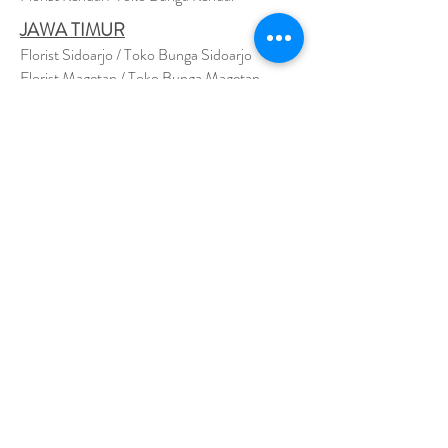
JAWA TIMUR
Florist Sidoarjo / Toko Bunga Sidoarjo
Florist Magetan / Toko Bunga Magetan
Florist Situbondo / Toko Bunga Situbondo
Florist Surabaya / Toko Bunga Surabaya
Florist Gresik / Toko Bunga Gresik
Florist
Bangk
alan / Toko Bunga Bangkalan
Florist Jember / Toko Bunga Jember
Florist Kediri / Toko Bunga Kediri
Florist Madiun / Toko Bunga Madiun
Florist Malang / Toko Bunga Malang
Florist Mojokerto / Toko Bunga Mojokerto
Florist Nganjuk / Toko Bunga Nganjuk
Florist Ngawi /
Toko Bunga Ngawi
Florsit Pacitan / Toko Bunga Pacitan
Florist Ponorogo / Toko Bunga Ponorogo
Florist Blitar / Toko Bunga Blitar
Florist Banyuwangi / Toko Bunga Banyuwan
g
i
Florist Lamongan / Toko Bunga Lamongan